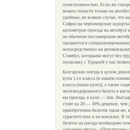
пунктуальностью. Если же говори
можно попасти только на автобус
удобные, во всяком случае, что 
Софии на черноморские курорты 
километров проезда на автобусе 
на обычном пассажирском автобус
продаются в специализированных
непосредственно на автовокзала
Стамбул, которыми могут без тру
поскольку с Турцией у нас безви
Болгарские поезда в целом довол
купа 1-го класса (в нашем пони
класса (наши купе)), а также сид
железнодорожного билета в вагон
км проезда, в купе — 4лв. Выгод
стоят на 20 — 30% дешевле, чем 
приобретения билетов такая же, к
турагентствах и на вокзалах. В т
билеты на поезда необходимо пок
«запазено място». «Пристигане» 