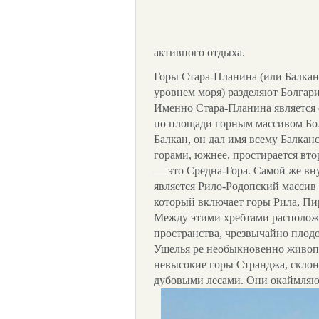
активного отдыха.
Горы Стара-Планина (или Балкан
уровнем моря) разделяют Болгар
Именно Стара-Планина является
по площади горным массивом Бол
Балкан, он дал имя всему Балкан
горами, южнее, простирается вт
— это Средна-Гора. Самой же вн
является Рило-Родопский массив 
который включает горы Рила, Пи
Между этими хребтами располо
пространства, чрезвычайно плод
Ущелья ре необыкновенно живоп
невысокие горы Странджа, скло
дубовыми лесами. Они окаймляю