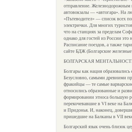
отправление. Железнодорожным в
автовокзалы — «автогара». На л
«Пътеводител» — список всех по
электрички. Для многих туристов
что на станциях за пределам Соф
однако для гостей из России это н
Расписание поездов, а также та
сайте БДЖ (Болгарские железные
БОЛГАРСКАЯ МЕНТАЛЬНОСТ
Болгары как нация образовались 
Безусловно, самыми древними п
фракийцы — те самые варварские
относились образованные и разви
формировании этноса большую р
перекочевавшие в VI веке на Ба
и Придонья. И, наконец, доверш
пришедшие на Балканы в VII век
Болгарский язык очень близок ц