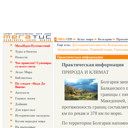
MEGA
TIS
Атлас мира
Болгария
Практи
Еще есть:
Достопримечательности
,
Болгарская ку
МегаИдеи Путешествий
Экскурсионный отдых
,
Пляжный отдых
,
Горнолыж
Туры и билеты
Практическая информация
Новости
Что привезти? Сувениры
Практическая информация
со всего света
ПРИРОДА И КЛИМАТ
Атлас Мира
Библиотека
Болгария зан
По следам «Кода Да
Винчи»
Балканского 
Автомото
границы с пя
Горные лыжи
Македонией, 
Дайвинг
протяженность границ составляет 
Для взрослых
км по рекам и 378 км по морю.
Исторические экскурсы
Кухня народов мира
По территории Болгария напомин
На выходные