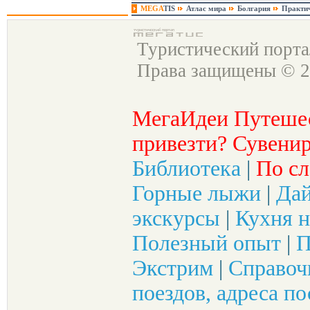
MEGA
TIS
Атлас мира
Болгария
Практи
Туристический порт
Права защищены © 2
МегаИдеи Путеше
привезти? Сувенир
Библиотека
|
По сл
Горные лыжи
|
Да
экскурсы
|
Кухня н
Полезный опыт
|
П
Экстрим
|
Справоч
поездов, адреса по