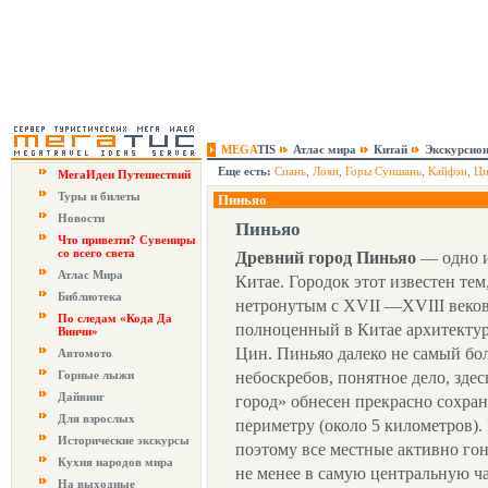
MEGA
TIS
Атлас мира
Китай
Экскурсио
Еще есть:
Сиань
,
Лоян
,
Горы Суншань
,
Кайфэн
,
Ци
МегаИдеи Путешествий
Туры и билеты
Пиньяо
Новости
Пиньяо
Что привезти? Сувениры
со всего света
Древний город Пиньяо
— одно и
Атлас Мира
Китае. Городок этот известен тем
Библиотека
нетронутым с XVII —XVIII веко
По следам «Кода Да
полноценный в Китае архитекту
Винчи»
Цин. Пиньяо далеко не самый б
Автомото
Горные лыжи
небоскребов, понятное дело, зде
Дайвинг
город» обнесен прекрасно сохра
Для взрослых
периметру (около 5 километров).
Исторические экскурсы
поэтому все местные активно гон
Кухня народов мира
не менее в самую центральную ча
На выходные