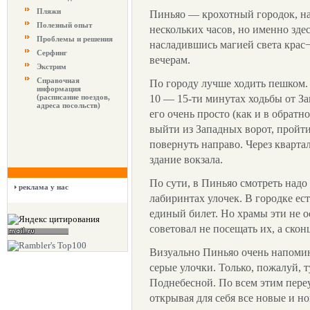
Пляжи
Пиньяо — крохотный городок, на 
Полезный опыт
нескольких часов, но именно зде
Проблемы и решения
насладившись магией света крас
Серфинг
вечерам.
Экстрим
Справочная
По городу лучше ходить пешком.
информация
(расписание поездов,
10 — 15-ти минутах ходьбы от За
адреса посольств)
его очень просто (как и в обрат
выйти из Западных ворот, пройти
повернуть направо. Через кварта
здание вокзала.
По сути, в Пиньяо смотреть надо 
реклама у нас
лабиринтах улочек. В городке ест
единый билет. Но храмы эти не о
советовал не посещать их, а ско
Визуально Пиньяо очень напомин
серые улочки. Только, пожалуй, т
Поднебесной. По всем этим пере
открывая для себя все новые и н