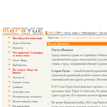
MEGA
TIS
Атлас мира
Финляндия
Досто
Еще есть:
Крепость Суоменлинна, Хельсинки (Suo
МегаИдеи Путешествий
Туры и билеты
Раума (Rauma)
Новости
Раума (Rauma)
Что привезти? Сувениры
Город считается одним из старейших в Финля
со всего света
строительством судов, мореходством и круже
Атлас Мира
страны, город, сохранивший обаяние Среднев
Библиотека
По следам «Кода Да
Старая Раума
— самый большой деревянный 
Винчи»
уникальной деревянной резьбой и имеют непо
Автомото
понятный жителям других регионов. Местные
Горные лыжи
В XVI веке Раума была финским городом с са
Дайвинг
проходить через Турку и Стокгольм. В город
Для взрослых
один за другим. В те времена на месте франц
Исторические экскурсы
Кухня народов мира
Во время Крымской войны 1855 года Раума бы
На выходные
вновь стал центром развития экономики. Здес