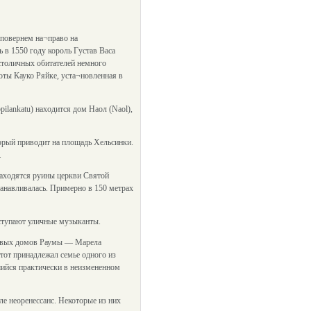
 повернем на¬право на
сь в 1550 году король Густав Васа
столичных обитателей немного
оты Кауко Ряйке, уста¬новленная в
ilankatu) находится дом Наол (Naol),
торый приводит на площадь Хельсинки.
.
 находятся руины церкви Святой
танавливалась. Примерно в 150 метрах
ыступают уличные музыканты.
сивых домов Раумы — Марела
этот принадлежал семье одного из
вшийся практически в неизмененном
ле неоренессанс. Некоторые из них