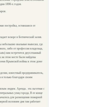
дии 1890-х годов.
аров.
нная постройка, оставшаяся от
адает вскоре в Ботнический залив.
ы небольшие овальные вывески, где
ило, либо от профессии владельца,
nkatu) нам встретится двухэтажный
х на этом месте были найдены
 время Крымской войны в этом доме
рделин, известный предприниматель,
а и только благодаря своим
жилым людям. Аренда.. эта льготная с
нтральных улиц города, В ее конце
значалось для размещения пожарной
первой половине дня там работает