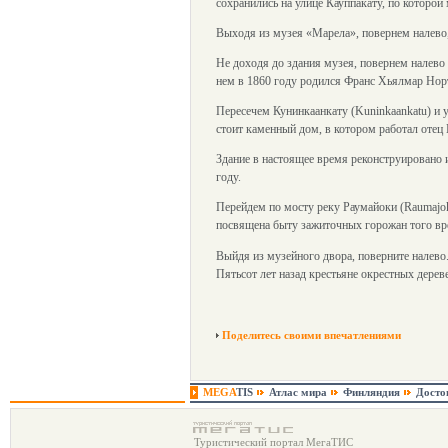
сохранились на улице Кауппакату, по которой
Выходя из музея «Марела», повернем налево,
Не доходя до здания музея, повернем налево 
нем в 1860 году родился Франс Хьялмар Норт
Пересечем Кунинкаанкату (Kuninkaankatu) и у
стоит каменный дом, в котором работал отец
Здание в настоящее время реконструировано 
году.
Перейдем по мосту реку Раумайоки (Raumajok
посвящена быту зажиточных горожан того вре
Выйдя из музейного двора, поверните налево.
Пятьсот лет назад крестьяне окрестных дереве
Поделитесь своими впечатлениями
MEGA
TIS
Атлас мира
Финляндия
Досто
Туристический портал МегаТИС