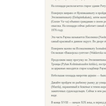
На площади располагается старое здание Рату
Повернув направо от Кунпнкаанкату и пройдя 
Этеляпинткякату (Etelapintkakatu), затем нал
(Gustav Va¬sa) объявил гражданам о своем р
свысока. На площади сейчас работает самый 
1976 году.
Эта часть Раумы называется Наолмяки (Naolma
самый красивый в данном округе. Во дворе об
Повернем налево на Исомалминкату Isomalmin
Он назван «Ваккерска сунттли» (Wakkerska su
Продолжим нашу прогулку по Этеляпинткякату
Троицы (Pyhan Kolminaisuuden kirkko), постр
за церковью находится старое кладбище Раум
Небольшая площадь напротив церкви — бывши
Давайте пройдем по рыбному рынку до улицы
(Marela), окрашенный в бежевые и темно-кори
зажиточных судовладельцев. Сейчас в нем ра
виде.
В конце XVIII — начале XIX века, в период р