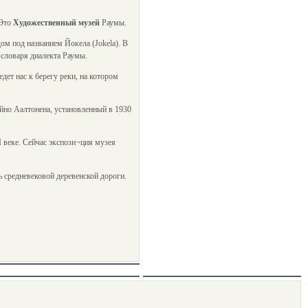
 Это
Художественный музей
Раумы.
ом под названием Йокела (Jokela). В
 словаря диалекта Раумы.
ет нас к берегу реки, на котором
йно Аалтонена, установленный в 1930
I веке. Сейчас экспози¬ция музея
ь средневековой деревенской дороги.