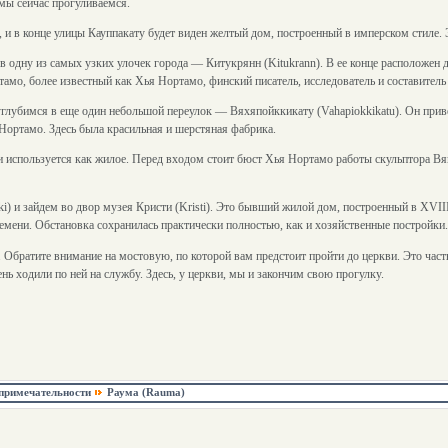
 мы сейчас прогуливаемся.
 и в конце улицы Кауппакату будет виден желтый дом, построенный в имперском стиле.
в одну из самых узких улочек города — Китукрянн (Kitukrann). В ее конце расположен д
амо, более известный как Хья Нортамо, финский писатель, исследователь и составитель
глубимся в еще один небольшой переулок — Вяхяпойккикату (Vahapiokkikatu). Он привед
 Нортамо. Здесь была красильная и шерстяная фабрика.
и используется как жилое. Перед входом стоит бюст Хья Нортамо работы скульптора Вя
i) и зайдем во двор музея Кристи (Kristi). Это бывший жилой дом, построенный в XVII
мени. Обстановка сохранилась практически полностью, как и хозяйственные постройки.
 Обратите внимание на мостовую, по которой вам предстоит пройти до церкви. Это част
нь ходили по ней на службу. Здесь, у церкви, мы и закончим свою прогулку.
примечательности
Раума (Rauma)