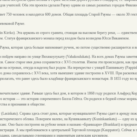
 для учителей. Оба эти проекта сделали Рауму одним из самых развитых городов Финлян
ивет 750 человек и находится 600 домов. Общая площадь Старой Раумы — около 30 гект
евековой Рауме.
in Kirrko). Эта церковь из серого гранита, стоящая на высоком берегу реки, — единстве
м. Статуя францисканского монаха перед входом была возведена Юсси Виканеном.
Раума, которая здесь больше напоминает ручеек, но потом существенно расширяется и вп
и пойдем направо по улице Вяхякоулукату (Vahakoulukatu). На всех домах Раумы заметн
. Самое старое имя дома сохраняется с XVI столетия. Имена эти происходили, как прав
ни на островах, откуда владелец был родом. На перекрестке с улицей Паппинкату (Pappi
о дома сохранилось с XVI века, хотя нынешнее здание построено в XVIII. При раскопка
едполагать, что ранее здесь было кладбище францисканского монастыря. В 1855 году во
имечательное здание. Раньше здесь был дом, в котором в 1868 году родился Альфред Ко
го история — это история современного Билла Гейтса. Он родился в бедной семье моряк
тва и признания в обществе.
 (Lasinkatu). Справа здесь стоят дома, которые муниципалитет Раумы сдает в аренду по
исторического облика. Повернем налево, на Кунинкаанкату (Kuninkaankatu) — одну из це
ссанс. Оно было построено на рубеже веков и названо «Бранккари» (Brankkari) и предна
нистрация. А мы приближаемся к центральной Торговой площади (Kauppatori). Сейчас в 
годами, самодельными сувенирами и знаменитым раумским кружевом.