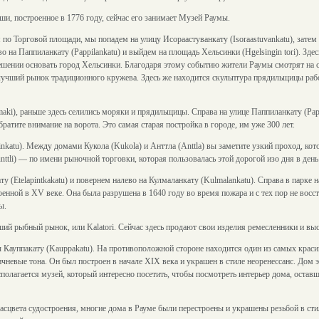
ши, построенное в 1776 году, сейчас его занимает Музей Раумы.
по Торговой площади, мы попадем на улицу Исораастуванкату (Isoraastuvankatu), затем
ево на Паппиланкату (Pappilankatu) и выйдем на площадь Хельсинки (Hgelsingin tori). Зде
ешении основать город Хельсинки. Благодаря этому событию жители Раумы смотрят на 
лучший рынок традиционного кружева. Здесь же находится скульптура прядильщицы раб
ki), раньше здесь селились моряки и прядильщицы. Справа на улице Паппиланкату (Papp
ратите внимание на ворота. Это самая старая постройка в городе, им уже 300 лет.
katu). Между домами Кукола (Kukola) и Анттла (Anttla) вы заметите узкий проход, ко
nttli) — по имени рыночной торговки, которая пользовалась этой дорогой изо дня в день
 (Etelapintkakatu) и повернем налево на Кулмаланкату (Kulmalankatu). Справа в парке
оенной в XV веке. Она была разрушена в 1640 году во время пожара и с тех пор не восс
ы.
й рыбный рынок, или Kalatori. Сейчас здесь продают свои изделия ремесленники и в
 Кауппакату (Kauppakatu). На противоположной стороне находится один из самых кра
чневые тона. Он был построен в начале XIX века и украшен в стиле неоренессанс. Дом 
сполагается музей, который интересно посетить, чтобы посмотреть интерьер дома, оста
асцвета судостроения, многие дома в Рауме были перестроены и украшены резьбой в сти