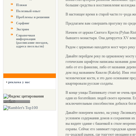
Пляжи
большие средства в восстановление колледжа
Полезный опыт
В настоящее время в старой части го¬рода ж
Проблемы и решения
Серфинг
Предлагаем вам совершить прогулку по средн
Экстрим
Начнем от церкви Святого Креста (Руhan Rist
Справочная
бывшего монастыря. Она датируется XV веко
информация
(расписание поездов,
адреса посольств)
Рядом с церковью находится мост через реку 
Давайте перейдем реку по церковному мосту 
готическим шрифтом написаны названия домов
либо от его фамилии, либо от названия дерев
дом под названием Кякеля (Kakela). Имя этог
человеческие кости, и это дало основание пр
реклама у нас
квартировали русские солдаты.
В конце улицы Паппинкату стоит не очень пр
один из богатейших людей своего времени. Е
исключительным способностям добился богатс
Давайте повернем налево, на улицу Лясинкату
условием содержания домов и сохранения их 
вы видите здание с башенкой в стиле неорене
охраны. Сейчас его занимает городская адми
го¬родской рынок, где торгуют овощами и я