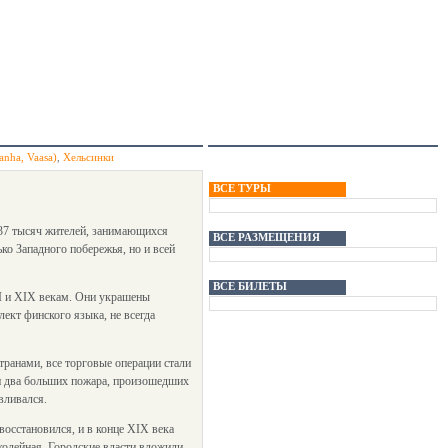
anha, Vaasa)
,
Хельсинки
ВСЕ ТУРЫ
 37 тысяч жителей, занимающихся
ВСЕ РАЗМЕЩЕНИЯ
о Западного побережья, но и всей
ВСЕ БИЛЕТЫ
I и XIX векам. Они украшены
ект финского языка, не всегда
ранами, все торговые операции стали
ли два больших пожара, произошедших
вливался.
осстановился, и в конце XIX века
околейная. Городские власти вложили