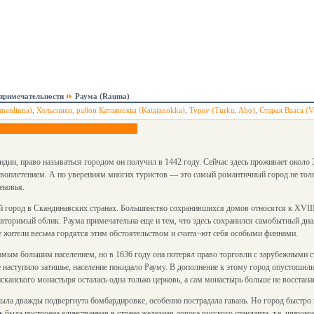
примечательности
Раума (Rauma)
menlinna)
,
Хельсинки, район Катаянокка (Katajanokka)
,
Турку (Turku, Abo)
,
Старая Вааса (V
ндии, право называться городом он получил в 1442 году. Сейчас здесь проживает около
воплетением. А по уверениям многих туристов — это самый романтичный город не тольк
ековья.
город в Скандинавских странах. Большинство сохранившихся домов относятся к XVII
вторимый облик. Раума примечательна еще и тем, что здесь сохранился самобытный диал
 жители весьма гордятся этим обстоятельством и счита¬ют себя особыми финнами.
мым большим населением, но в 1636 году она потерял право торговли с зарубежными ст
е наступило затишье, население покидало Рауму. В дополнение к этому город опустоши
исканского монастыря осталась одна только церковь, а сам монастырь больше не восстана
ла дважды подвергнута бомбардировке, особенно пострадала гавань. Но город быстро в
ь была построена единственная в стране железная дорога русского стандарта, т.е. широк