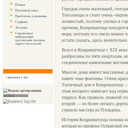
Пляжи
Городок очень маленький, геогр
Полезный опыт
Тополницы и стоит очень «неров
Проблемы и решения
холмистый, поэтому улочки в гор
Серфинг
прочему, Копривштица находится
Экстрим
Справочная
моря, поэтому его смело можно 
информация
кстати сказать, здесь значительн
(расписание поездов,
адреса посольств)
Всего в Конривштице с XIX века
разбросаны по пяти кварталам, к
соединенные каменными мостам
Многие дома имеют массивные де
реклама у нас
камен¬ные фонтаны. Очень крас
Типичный дом в Конривштице — 
этаж которого нависает над перв
терраса. Как правило, нижний эт
второй — из более легкого дерев
строили мастера из Пловдива.
История Коцривштицы похожа на 
которая во времена Османской и