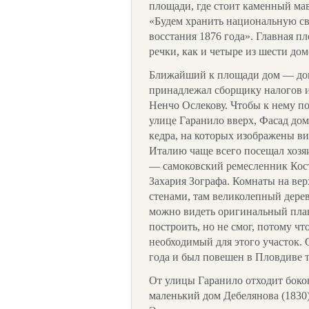
площади, где стоит каменный ма
«Будем хранить национальную св
восстания 1876 года». Главная п
речки, как и четыре из шести дом
Ближайший к площади дом — дом 
принадлежал сборщику налогов и
Ненчо Ослекову. Чтобы к нему по
улице Гаранило вверх, Фасад до
кедра, на которых изображены 
Италию чаще всего посещал хозя
— самоковский ремесленник Кост
Захария Зографа. Комнаты на ве
стенами, там великолепный дере
можно видеть оригинальный план
построить, но не смог, потому чт
необходимый для этого участок. 
года и был повешен в Пловдиве 
От улицы Гаранило отходит боко
маленький дом Дебелянова (1830)