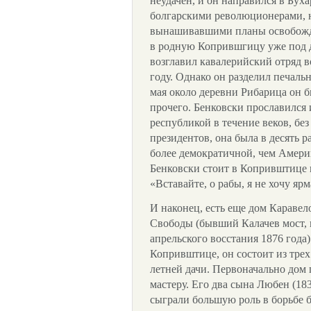
неудачен, и он направился в Буха
болгарскими революционерами, 
вынашивавшими планы освобожде
в родную Копрившгицу уже под 
возглавил кавалерийский отряд в
году. Однако он разделил печал
мая около деревни Рибарица он 
прочего. Бенковски прославился
республикой в течение веков, бе
президентов, она была в десять р
более демократичной, чем Амер
Бенковски стоит в Копривштице 
«Вставайте, о рабы, я не хочу ярм
И наконец, есть еще дом Каравел
Свободы (бывший Калачев мост, 
апрельского восстания 1876 года
Копривштице, он состоит из тpex 
летней дачи. Первоначально дом
мастеру. Его два сына Любен (1
сыграли большую роль в борьбе 