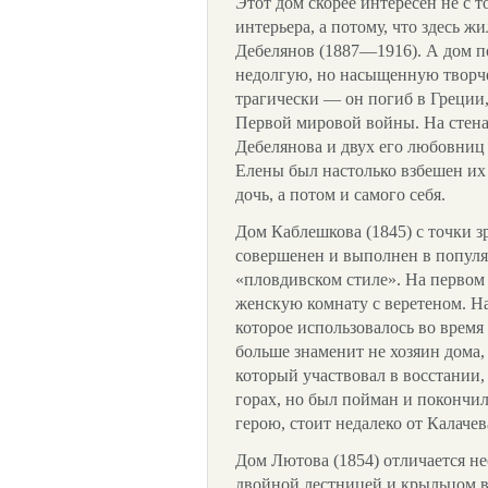
Этот дом скорее интересен не с т
интерьера, а потому, что здесь 
Дебелянов (1887—1916). А дом п
недолгую, но насыщенную творче
трагически — он погиб в Греции
Первой мировой войны. На стен
Дебелянова и двух его любовни
Елены был настолько взбешен их 
дочь, а потом и самого себя.
Дом Каблешкова (1845) с точки з
совершенен и выполнен в популя
«пловдивском стиле». На первом
женскую комнату с веретеном. Н
которое использовалось во время 
больше знаменит не хозяин дома,
который участвовал в восстании,
горах, но был пойман и покончи
герою, стоит недалеко от Калачева
Дом Лютова (1854) отличается н
двойной лестницей и крыльцом в 