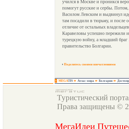
учился в Москве и проникся верой
помогут русские и сербы. Потом,
Василом Левским и выдвинул иде
там посадили в тюрьму, и после 
отличие от остальных владельце
Каравеловы успешно пережили и а
турецкую войну, а младший браг 
правительство Болгарии.
Поделитесь своими впечатлениями
MEGA
TIS
Атлас мира
Болгария
Достопр
Туристический порт
Права защищены © 2
МегаИдеи Путеше