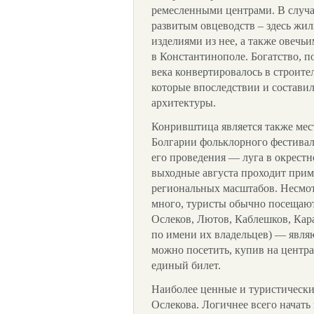
ремесленными центрами. В случ
развитым овцеводств – здесь жи
изделиями из нее, а также овечь
в Константинополе. Богатство, п
века конвертировалось в строите
которые впоследствии и состави
архитектуры.
Конривштица является также мес
Болгарии фольклорного фестивал
его проведения — луга в окрестн
выходные августа проходит приме
региональных масштабов. Несмот
много, туристы обычно посещают
Ослеков, Лютов, Каблешков, Кар
по имени их владельцев) — явля
можно посетить, купив на центр
единый билет.
Наиболее ценные и туристическ
Ослекова. Логичнее всего начать