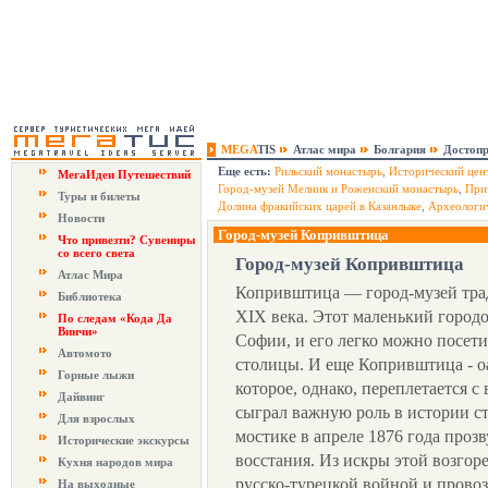
MEGA
TIS
Атлас мира
Болгария
Достопр
Еще есть:
Рильский монастырь
,
Исторический цен
МегаИдеи Путешествий
Город-музей Мелник и Роженский монастырь
,
При
Туры и билеты
Долина фракийских царей в Казанлыке
,
Археологич
Новости
Город-музей Копривштица
Что привезти? Сувениры
со всего света
Город-музей Копривштица
Атлас Мира
Копривштица — город-музей тра
Библиотека
XIX века. Этот маленький городо
По следам «Кода Да
Винчи»
Софии, и его легко можно посети
Автомото
столицы. И еще Копривштица - о
Горные лыжи
которое, однако, переплетается 
Дайвинг
сыграл важную роль в истории ст
Для взрослых
мостике в апреле 1876 года проз
Исторические экскурсы
восстания. Из искры этой возгор
Кухня народов мира
русско-турецкой войной и прово
На выходные