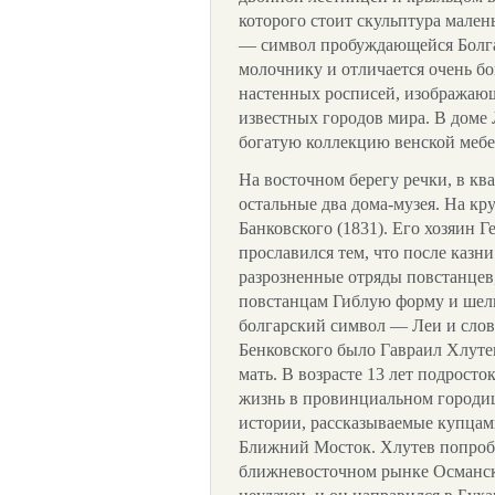
которого стоит скульптура мален
— символ пробуждающейся Болг
молочнику и отличается очень б
настенных росписей, изображаю
известных городов мира. В доме
богатую коллекцию венской мебе
На восточном берегу речки, в кв
остальные два дома-музея. На кр
Банковского (1831). Его хозяин 
прославился тем, что после казн
разрозненные отряды повстанцев
повстанцам Гиблую форму и шелк
болгарский символ — Леи и слов
Бенковского было Гавраил Хлутев
мать. В возрасте 13 лет подросто
жизнь в провинциальном городиш
истории, рассказываемые купцам
Ближний Мосток. Хлутев попробо
ближневосточном рынке Османск