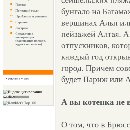
сейшельских пляж
Пляжи
бунгало на Багама
Полезный опыт
Проблемы и решения
вершинах Альп ил
Серфинг
Экстрим
пейзажей Алтая. А
Справочная
информация
(расписание поездов,
отпускников, кото
адреса посольств)
каждый год открыв
город. Причем сов
будет Париж или 
реклама у нас
А вы котенка не 
О том, что в Брюс