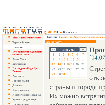
MEGA
TIS
Все новости
Еще есть:
Библиотека
,
Атлас мира
,
Справочная ин
МегаИдеи Путешествий
Все новости
Туры и билеты
Новости
Прог
Июль 2013
Что привезти? Сувениры
1
2
3
4
5
6
7
со всего света
[04.0
Атлас Мира
8
9
10
11
12
13
14
Библиотека
15
16
17
18
19
20
21
Стре
По следам «Кода Да
22
23
24
25
26
27
28
Винчи»
29
30
31
откры
Автомото
Горные лыжи
страны и города 
Дайвинг
Для взрослых
Их можно встрети
Исторические экскурсы
Кухня народов мира
На выходные