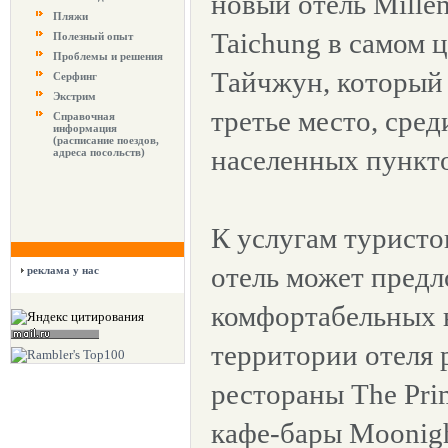
новый отель Millen
Пляжи
Taichung в самом 
Полезный опыт
Проблемы и решения
Тайчжун, который 
Серфинг
Экстрим
третье место, сре
Справочная
информация
(расписание поездов,
населенных пункто
адреса посольств)
К услугам туристо
отель может предл
реклама у нас
комфортабельных 
территории отеля 
рестораны The Prim
кафе-бары Moonigh