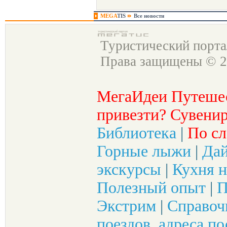
MEGA
TIS
Все новости
Туристический порт
Права защищены © 2
МегаИдеи Путеше
привезти? Сувенир
Библиотека
|
По сл
Горные лыжи
|
Да
экскурсы
|
Кухня н
Полезный опыт
|
П
Экстрим
|
Справоч
поездов, адреса по