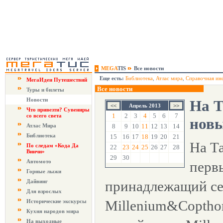
MEGA
TIS
Все новости
Еще есть:
Библиотека
,
Атлас мира
,
Справочная ин
МегаИдеи Путешествий
Все новости
Туры и билеты
Новости
На Т
Апрель 2013
Что привезти? Сувениры
1
2
3
4
5
6
7
со всего света
новы
Атлас Мира
8
9
10
11
12
13
14
Библиотека
15
16
17
18
19
20
21
На Т
По следам «Кода Да
22
23
24
25
26
27
28
Винчи»
29
30
Автомото
перв
Горные лыжи
Дайвинг
принадлежащий се
Для взрослых
Millenium&Coptho
Исторические экскурсы
Кухня народов мира
На выходные