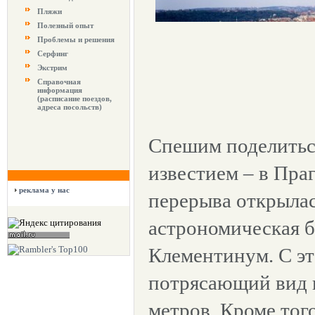
Пляжи
Полезный опыт
Проблемы и решения
Серфинг
Экстрим
Справочная
информация
(расписание поездов,
адреса посольств)
Спешим поделитьс
известием – в Пра
реклама у нас
перерыва открылас
астрономическая 
Клементинум. С э
потрясающий вид н
метров. Кроме тог