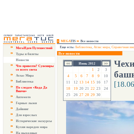
MEGA
TIS
Все новости
Еще есть:
Библиотека
,
Атлас мира
,
Справочная ин
МегаИдеи Путешествий
Все новости
Туры и билеты
Новости
Чехи
Июнь 2012
Что привезти? Сувениры
1
2
3
со всего света
башн
Атлас Мира
4
5
6
7
8
9
10
Библиотека
11
12
13
14
15
16
17
[18.0
По следам «Кода Да
18
19
20
21
22
23
24
Винчи»
25
26
27
28
29
30
Автомото
Горные лыжи
Дайвинг
Для взрослых
Исторические экскурсы
Кухня народов мира
На выходные