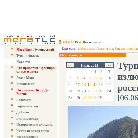
MEGA
TIS
Все новости
Еще есть:
Библиотека
,
Атлас мира
,
Справочная ин
МегаИдеи Путешествий
Все новости
Туры и билеты
Новости
Турц
Июнь 2012
Что привезти? Сувениры
1
2
3
со всего света
излю
Атлас Мира
4
5
6
7
8
9
10
Библиотека
11
12
13
14
15
16
17
росс
По следам «Кода Да
18
19
20
21
22
23
24
Винчи»
[06.0
25
26
27
28
29
30
Автомото
Горные лыжи
Дайвинг
Для взрослых
Исторические экскурсы
Кухня народов мира
На выходные