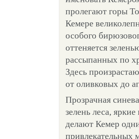
пролегают горы То
Кемере великолепн
особого бирюзовог
оттеняется зелень
рассыпанных по хр
Здесь произрастаю
от оливковых до а
Прозрачная синева
зелень леса, ярки
делают Кемер одн
привлекательных м