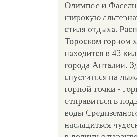
Олимпос и Фаселис
широкую альтернат
стиля отдыха. Рас
Тороском горном х
находится в 43 ки
города Анталии. З
спуститься на лыж
горной точки - гор
отправиться в под
воды Средиземного
насладиться чудес
в долину с парашю