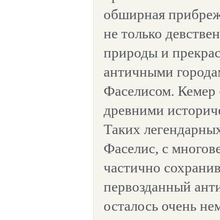
обширная прибреж
не только девстве
природы и прекрас
античными города
Фаселисом. Кемер -
древними историч
Таких легендарных
Фаселис, с многов
частично сохрани
первозданный анти
осталось очень не