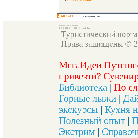
Оставить отзыв
MEGA
TIS
Все новости
Туристический порт
Права защищены © 2
МегаИдеи Путеше
привезти? Сувенир
Библиотека
|
По сл
Горные лыжи
|
Да
экскурсы
|
Кухня н
Полезный опыт
|
П
Экстрим
|
Справоч