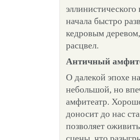
эллинистического 
начала быстро раз
кедровым деревом,
расцвел.
Античный амфит
О далекой эпохе н
небольшой, но вп
амфитеатр. Хорош
доносит до нас ст
позволяет оживить
сцены, что разыгр