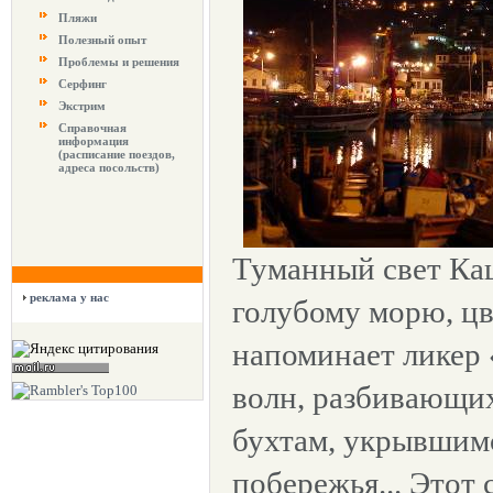
Пляжи
Полезный опыт
Проблемы и решения
Серфинг
Экстрим
Справочная
информация
(расписание поездов,
адреса посольств)
Туманный свет Каш
реклама у нас
голубому морю, цв
напоминает ликер 
волн, разбивающих
бухтам, укрывшимс
побережья... Этот 