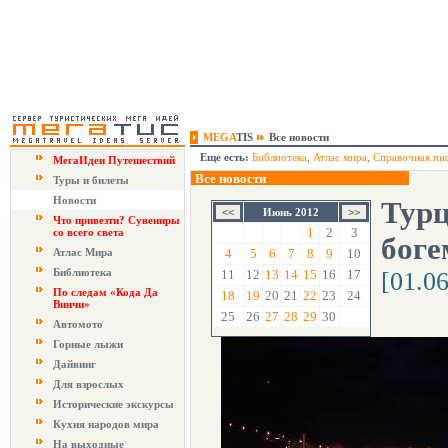
MEGA
TIS
Все новости
Еще есть:
Библиотека
,
Атлас мира
,
Справочная ин
МегаИдеи Путешествий
Все новости
Туры и билеты
Новости
Турц
Июнь 2012
Что привезти? Сувениры
1
2
3
со всего света
боге
Атлас Мира
4
5
6
7
8
9
10
Библиотека
11
12
13
14
15
16
17
[01.0
По следам «Кода Да
18
19
20
21
22
23
24
Винчи»
25
26
27
28
29
30
Автомото
Горные лыжи
Дайвинг
Для взрослых
Исторические экскурсы
Кухня народов мира
На выходные