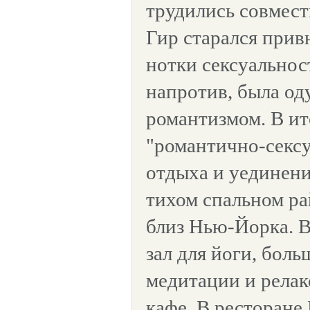
трудились совмест
Гир старался привн
нотки сексуальност
напротив, была од
романтизмом. В ит
"романтично-сексу
отдыха и уединени
тихом спальном р
близ Нью-Йорка. В
зал для йоги, бол
медитации и релакс
кафе. В ресторане 