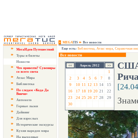
MEGA
TIS
Все новости
Еще есть:
Библиотека
,
Атлас мира
,
Справочная ин
МегаИдеи Путешествий
Все новости
Туры и билеты
Новости
США:
Апрель 2012
Что привезти? Сувениры
1
со всего света
Рича
Атлас Мира
2
3
4
5
6
7
8
Библиотека
9
10
11
12
13
14
15
[24.0
По следам «Кода Да
16
17
18
19
20
21
22
Винчи»
23
24
25
26
27
28
29
Знам
Автомото
30
Горные лыжи
Дайвинг
Для взрослых
Исторические экскурсы
Кухня народов мира
На выходные