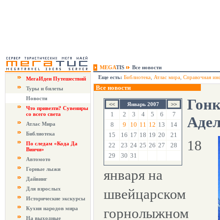
MEGA
TIS
Все новости
Еще есть:
Библиотека
,
Атлас мира
,
Справочная ин
МегаИдеи Путешествий
Все новости
Туры и билеты
Новости
Гонк
Январь 2007
Что привезти? Сувениры
1
2
3
4
5
6
7
со всего света
Адел
Атлас Мира
8
9
10
11
12
13
14
Библиотека
15
16
17
18
19
20
21
18
По следам «Кода Да
22
23
24
25
26
27
28
Винчи»
29
30
31
Автомото
Горные лыжи
января на
Дайвинг
Для взрослых
швейцарском
Исторические экскурсы
Кухня народов мира
горнолыжном
На выходные