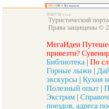
MEGA
TIS
Все новости
Туристический порт
Права защищены © 2
МегаИдеи Путеше
привезти? Сувенир
Библиотека
|
По сл
Горные лыжи
|
Да
экскурсы
|
Кухня н
Полезный опыт
|
П
Экстрим
|
Справоч
поездов, адреса по