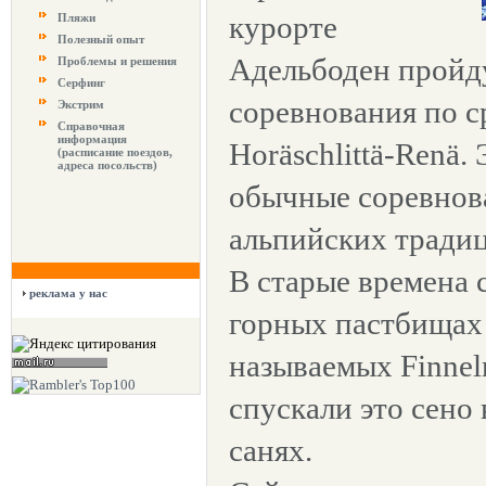
курорте
Пляжи
Полезный опыт
Адельбоден пройд
Проблемы и решения
Серфинг
соревнования по с
Экстрим
Справочная
информация
Horäschlittä-Renä.
(расписание поездов,
адреса посольств)
обычные соревнов
альпийских традиц
В старые времена 
реклама у нас
горных пастбищах 
называемых Finne
спускали это сено
санях.