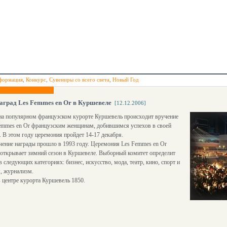
формация
,
Конкурс
,
Сувениры со всего света
,
Новый Год
аград Les Femmes en Or в Куршевеле
[12.12.2006]
на популярном французском курорте Куршевель происходит вручение
Femmes en Or французским женщинам, добившимся успехов в своей
. В этом году церемония пройдет 14-17 декабря.
ение награды прошло в 1993 году. Церемония Les Femmes en Or
открывает зимний сезон в Куршевеле. Выборный комитет определит
в следующих категориях: бизнес, искусство, мода, театр, кино, спорт и
, журнализм.
 центре курорта Куршевель 1850.