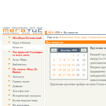
MEGA
TIS
Все новости
Еще есть:
Библиотека
,
Атлас мира
,
Справочная ин
МегаИдеи Путешествий
Все новости
Туры и билеты
Новости
Вручение н
Декабрь 2006
Что привезти? Сувениры
Каждый год 
1
2
3
со всего света
наград Les 
Атлас Мира
4
5
6
7
8
9
10
деятельности
Библиотека
11
12
13
14
15
16
17
Впервые вруч
По следам «Кода Да
18
19
20
21
22
23
24
традиционно 
Винчи»
25
26
27
28
29
30
31
победителей 
Автомото
приключения
Горные лыжи
Церемония вручения пройдет на катке Forum в
Дайвинг
Для взрослых
Исторические экскурсы
Кухня народов мира
На выходные