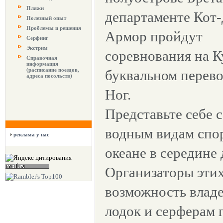
Пляжи
департаменте Кот-
Полезный опыт
Проблемы и решения
Армор пройдут
Серфинг
Экстрим
соревнования на Ку
Справочная
информация
(расписание поездов,
буквальном перев
адреса посольств)
Ног.
Представьте себе 
водным видам спо
реклама у нас
океане в середине 
Организаторы эти
возможность влад
лодок и серферам 