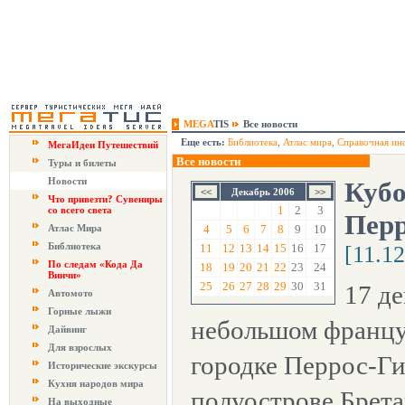
MEGA
TIS
Все новости
Еще есть:
Библиотека
,
Атлас мира
,
Справочная ин
МегаИдеи Путешествий
Все новости
Туры и билеты
Новости
Кубо
Декабрь 2006
Что привезти? Сувениры
1
2
3
со всего света
Перр
Атлас Мира
4
5
6
7
8
9
10
Библиотека
11
12
13
14
15
16
17
[11.1
По следам «Кода Да
18
19
20
21
22
23
24
Винчи»
25
26
27
28
29
30
31
17 де
Автомото
Горные лыжи
небольшом францу
Дайвинг
Для взрослых
городке Перрос-Ги
Исторические экскурсы
Кухня народов мира
полуострове Брета
На выходные