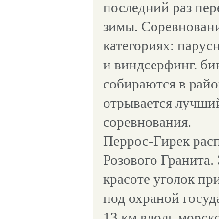
последний раз пер
зимы. Соревновани
категориях: парус
и виндсерфинг. б
собираются в райо
отрывается лучший
соревнования.
Перрос-Гирек расп
Розового Гранита.
красоте уголок пр
под охраной госуд
13 км вдоль морск