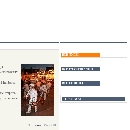
ВСЕ ТУРЫ
ды -
ВСЕ РАЗМЕЩЕНИЯ
им из важных
Flambarts.
ВСЕ БИЛЕТЫ
ам старого
ут танцевать
TOP NEWS1
Источник:
МегаТИС