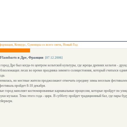
формация
,
Конкурс
,
Сувениры со всего света
,
Новый Год
Flambarts в Дре, Франция
[07.12.2006]
город Дре был когда-то центром кельтской культуры, где жрецы древних кельтов - друи
 близлежащих лесах во время праздника зимнего солнцестояния, который считался одн
ода.
енилась, но местные жители проджолжают отмечать середину зимы веселым фестивалеи 
фестиваль пройдет 8-10 декабря.
ые город наполнят костюмированные карнавальные процессии, которые пройдут по улиц
вуки музыки. Тема этого года - цирк. В субботу пройдет традиционный бал, где пары буд
ейерверк.