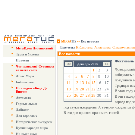
MEGA
TIS
Все новости
Еще есть:
Библиотека
,
Атлас мира
,
Справочная ин
МегаИдеи Путешествий
Все новости
Туры и билеты
Новости
Фестиваль 
Декабрь 2006
Что привезти? Сувениры
Французский 
1
2
3
со всего света
собирались в
Атлас Мира
4
5
6
7
8
9
10
праздников г
Библиотека
11
12
13
14
15
16
17
Традиция изм
По следам «Кода Да
18
19
20
21
22
23
24
В этом году 
Винчи»
25
26
27
28
29
30
31
В эти выходн
Автомото
города под з
Горные лыжи
под звуки аккордеона. А вечером ожидается ф
Дайвинг
В эти дни принято принимать гостей.
Для взрослых
Исторические экскурсы
Кухня народов мира
На выходные