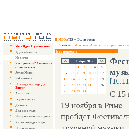
MEGA
TIS
Все новости
Еще есть:
Библиотека
,
Атлас мира
,
Справочная ин
МегаИдеи Путешествий
Все новости
Туры и билеты
Новости
Фест
Ноябрь 2006
Что привезти? Сувениры
1
2
3
4
5
со всего света
музы
Атлас Мира
6
7
8
9
10
11
12
Библиотека
13
14
15
16
17
18
19
[10.1
По следам «Кода Да
20
21
22
23
24
25
26
Винчи»
27
28
29
30
С 15
Автомото
Горные лыжи
19 ноября в Риме
Дайвинг
Для взрослых
пройдет Фестивал
Исторические экскурсы
Кухня народов мира
духовной музыки.
На выходные