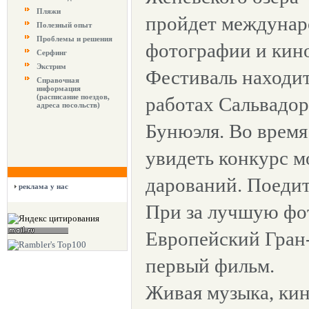
Пляжи
пройдет междунар
Полезный опыт
Проблемы и решения
фотографии и кино
Серфинг
Экстрим
Фестиваль находит
Справочная
информация
(расписание поездов,
работах Сальвадор
адреса посольств)
Бунюэля. Во врем
увидеть конкурс м
дарований. Поеди
реклама у нас
При за лучшую фо
Европейский Гран
первый фильм.
Живая музыка, ки