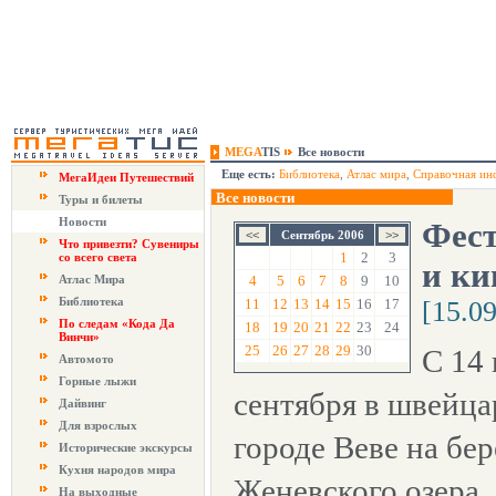
MEGA
TIS
Все новости
Еще есть:
Библиотека
,
Атлас мира
,
Справочная ин
МегаИдеи Путешествий
Все новости
Туры и билеты
Новости
Фест
Сентябрь 2006
Что привезти? Сувениры
1
2
3
со всего света
и ки
Атлас Мира
4
5
6
7
8
9
10
Библиотека
11
12
13
14
15
16
17
[15.0
По следам «Кода Да
18
19
20
21
22
23
24
Винчи»
25
26
27
28
29
30
С 14 
Автомото
Горные лыжи
сентября в швейца
Дайвинг
Для взрослых
городе Веве на бер
Исторические экскурсы
Кухня народов мира
Женевского озера
На выходные