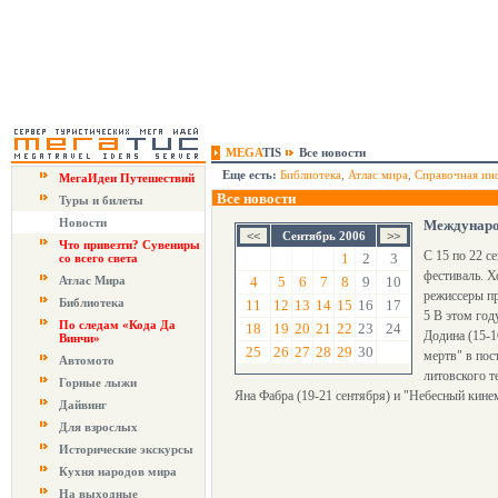
MEGA
TIS
Все новости
Еще есть:
Библиотека
,
Атлас мира
,
Справочная ин
МегаИдеи Путешествий
Все новости
Туры и билеты
Новости
Междунаро
Сентябрь 2006
Что привезти? Сувениры
С 15 по 22 с
1
2
3
со всего света
фестиваль. Х
Атлас Мира
4
5
6
7
8
9
10
режиссеры пр
Библиотека
11
12
13
14
15
16
17
5 В этом год
По следам «Кода Да
18
19
20
21
22
23
24
Додина (15-1
Винчи»
25
26
27
28
29
30
мертв" в пос
Автомото
литовского т
Горные лыжи
Яна Фабра (19-21 сентября) и "Небесный кине
Дайвинг
Для взрослых
Исторические экскурсы
Кухня народов мира
На выходные