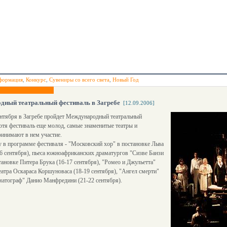
формация
,
Конкурс
,
Сувениры со всего света
,
Новый Год
дный театральный фестиваль в Загребе
[12.09.2006]
ентября в Загребе пройдет Международный театральный
отя фестиваль еще молод, самые знаменитые театры и
инимают в нем участие.
у в программе фестиваля - "Московский хор" в постановке Льва
6 сентября), пьеса южноафриканских драматургов "Сизве Банзи
тановке Питера Брука (16-17 сентября), "Ромео и Джульетта"
еатра Оскараса Коршуноваса (18-19 сентября), "Ангел смерти"
матограф" Данио Манфредини (21-22 сентября).