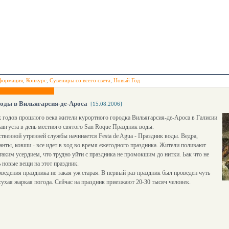
формация
,
Конкурс
,
Сувениры со всего света
,
Новый Год
оды в Вильягарсия-де-Ароса
[15.08.2006]
х годов прошлого века жители курортного городка Вильягарсия-де-Ароса в Галисии
августа в день местного святого San Roque Праздник воды.
твенной утренней службы начинается Festa de Agua - Праздник воды. Ведра,
анты, ковши - все идет в ход во время ежегодного праздника. Жители поливают
 таким усердием, что трудно уйти с праздника не промокшим до нитки. Ьак что не
ь новые вещи на этот праздник.
ведения праздника не такая уж старая. В первый раз праздник был проведен чуть
 сухая жаркая погода. Сейчас на праздник приезжают 20-30 тысяч человек.