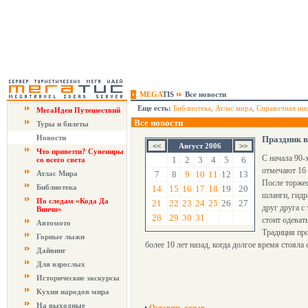
MEGA
TIS
Все новости
Еще есть:
Библиотека
,
Атлас мира
,
Справочная ин
МегаИдеи Путешествий
Все новости
Туры и билеты
Новости
Праздник в
Август 2006
Что привезти? Сувениры
С начала 90-
1
2
3
4
5
6
со всего света
отмечают 16 
Атлас Мира
7
8
9
10
11
12
13
После торжес
Библиотека
14
15
16
17
18
19
20
шланги, гидр
По следам «Кода Да
21
22
23
24
25
26
27
друг друга с
Винчи»
28
29
30
31
стоит одеват
Автомото
Традиция про
Горные лыжи
более 10 лет назад, когда долгое время стояла
Дайвинг
Для взрослых
Исторические экскурсы
Кухня народов мира
На выходные
Оставить отзыв