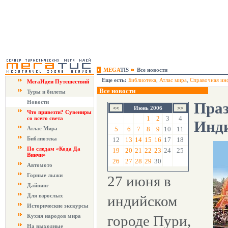
MEGA
TIS
Все новости
Еще есть:
Библиотека
,
Атлас мира
,
Справочная ин
МегаИдеи Путешествий
Все новости
Туры и билеты
Новости
Праз
Июнь 2006
Что привезти? Сувениры
1
2
3
4
со всего света
Инд
Атлас Мира
5
6
7
8
9
10
11
Библиотека
12
13
14
15
16
17
18
По следам «Кода Да
19
20
21
22
23
24
25
Винчи»
26
27
28
29
30
Автомото
Горные лыжи
27 июня в
Дайвинг
Для взрослых
индийском
Исторические экскурсы
Кухня народов мира
городе Пури,
На выходные