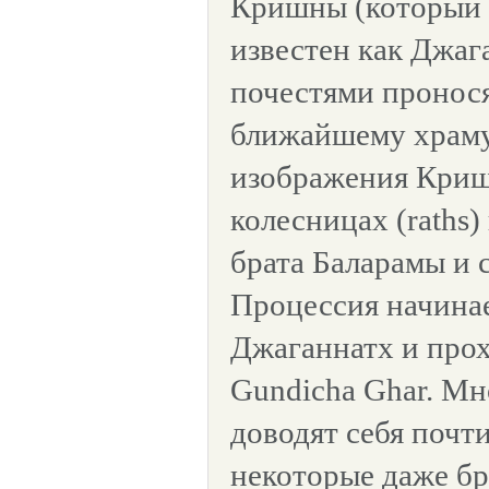
Кришны (который 
известен как Джаг
почестями пронося
ближайшему храм
изображения Криш
колесницах (raths)
брата Баларамы и 
Процессия начинае
Джаганнатх и прох
Gundicha Ghar. М
доводят себя почти
некоторые даже бр