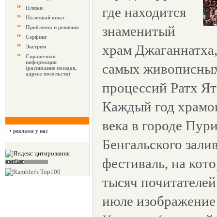
где находится
Пляжи
Полезный опыт
знаменитый
Проблемы и решения
Серфинг
храм Джаганнатха,
Экстрим
Справочная
информация
самых живописных
(расписание поездов,
адреса посольств)
процессий Ратх Ятр
Каждый год храмо
века в городе Пури
реклама у нас
Бенгальского зали
фестиваль, на кот
тысяч почитателей
июле изображение