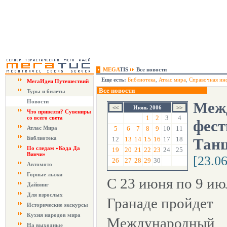
MEGA
TIS
Все новости
Еще есть:
Библиотека
,
Атлас мира
,
Справочная ин
МегаИдеи Путешествий
Все новости
Туры и билеты
Новости
Меж
Июнь 2006
Что привезти? Сувениры
1
2
3
4
со всего света
фест
Атлас Мира
5
6
7
8
9
10
11
Библиотека
12
13
14
15
16
17
18
Танц
По следам «Кода Да
19
20
21
22
23
24
25
Винчи»
[23.0
26
27
28
29
30
Автомото
Горные лыжи
С 23 июня по 9 ию
Дайвинг
Для взрослых
Гранаде пройдет
Исторические экскурсы
Кухня народов мира
Международный
На выходные