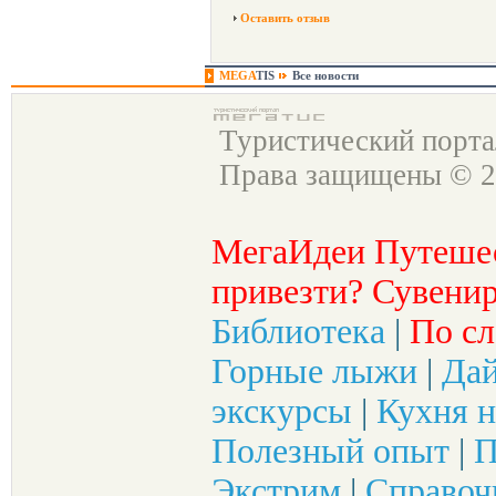
Оставить отзыв
MEGA
TIS
Все новости
Туристический порт
Права защищены © 2
МегаИдеи Путеше
привезти? Сувенир
Библиотека
|
По сл
Горные лыжи
|
Да
экскурсы
|
Кухня н
Полезный опыт
|
П
Экстрим
|
Справоч