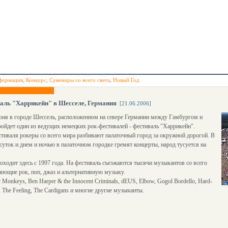
формация
,
Конкурс
,
Сувениры со всего света
,
Новый Год
аль "Харрикейн" в Шесселе, Германия
[21.06.2006]
юня в городе Шессель, расположенном на севере Германии между Гамбургом и
ойдет один из ведущих немецких рок-фестивалей - фестиваль "Харрикейн".
тиваля рокеры со всего мира разбивают палаточный город за окружной дорогой. В
 суток и днем и ночью в палаточном городке гремят концерты, народ тусуется на
оходит здесь с 1997 года. На фестиваль съезжаются тысячи музыкантов со всего
яющие рок, поп, джаз и альтернативную музыку.
c Monkeys, Ben Harper & the Innocent Criminals, dEUS, Elbow, Gogol Bordello, Hard-
 The Feeling, The Cardigans и многие другие музыканты.