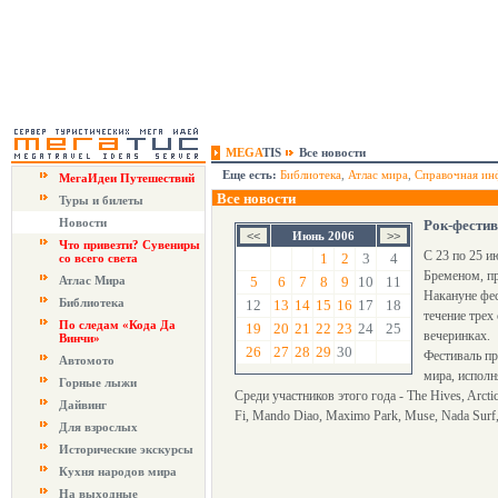
MEGA
TIS
Все новости
Еще есть:
Библиотека
,
Атлас мира
,
Справочная ин
МегаИдеи Путешествий
Все новости
Туры и билеты
Новости
Рок-фестив
Июнь 2006
Что привезти? Сувениры
С 23 по 25 и
1
2
3
4
со всего света
Бременом, пр
Атлас Мира
5
6
7
8
9
10
11
Накануне фес
Библиотека
12
13
14
15
16
17
18
течение трех
По следам «Кода Да
19
20
21
22
23
24
25
вечеринках.
Винчи»
26
27
28
29
30
Фестиваль пр
Автомото
мира, исполн
Горные лыжи
Среди участников этого года - The Hives, Arcti
Дайвинг
Fi, Mando Diao, Maximo Park, Muse, Nada Surf,
Для взрослых
Исторические экскурсы
Кухня народов мира
На выходные