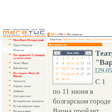
MEGA
TIS
Все новости
Еще есть:
Библиотека
,
Атлас мира
,
Справочная ин
МегаИдеи Путешествий
Все новости
Туры и билеты
Новости
Теат
Май 2006
Что привезти? Сувениры
1
2
3
4
5
6
7
со всего света
"Вар
Атлас Мира
8
9
10
11
12
13
14
Библиотека
15
16
17
18
19
20
21
[29.0
По следам «Кода Да
22
23
24
25
26
27
28
Винчи»
29
30
31
С 1
Автомото
Горные лыжи
по 11 июня в
Дайвинг
Для взрослых
болгарском городе
Исторические экскурсы
Кухня народов мира
Варна пройдет
На выходные