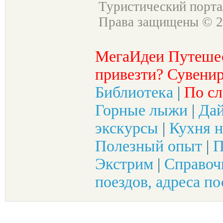
Туристический порт
Права защищены © 2
МегаИдеи Путеше
привезти? Сувенир
Библиотека
|
По сл
Горные лыжи
|
Да
экскурсы
|
Кухня н
Полезный опыт
|
П
Экстрим
|
Справоч
поездов, адреса по