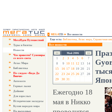
MEGA
TIS
Все новости
Еще есть:
Библиотека
,
Атлас мира
,
Справочная ин
МегаИдеи Путешествий
Все новости
Туры и билеты
Новости
Праз
Май 2006
Что привезти? Сувениры
1
2
3
4
5
6
7
со всего света
Gyor
Атлас Мира
8
9
10
11
12
13
14
Библиотека
15
16
17
18
19
20
21
тыся
По следам «Кода Да
22
23
24
25
26
27
28
Винчи»
Япо
29
30
31
Автомото
Горные лыжи
Ежегодно 18
Дайвинг
Для взрослых
мая в Никко
Исторические экскурсы
Кухня народов мира
проводится
На выходные