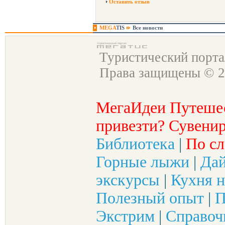
Оставить отзыв
MEGA
TIS
Все новости
Туристический порт
Права защищены © 2
МегаИдеи Путеше
привезти? Сувенир
Библиотека
|
По сл
Горные лыжи
|
Да
экскурсы
|
Кухня н
Полезный опыт
|
П
Экстрим
|
Справоч