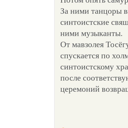
За ними танцоры в
синтоистские свящ
ними музыканты.
От мавзолея Тосёг
спускается по холм
синтоистскому храм
после соответств
церемоний возвращ