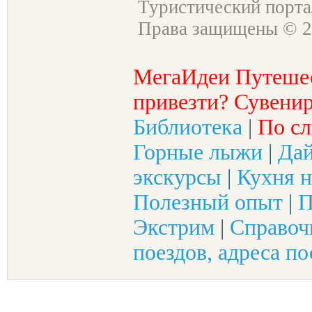
Туристический порт
Права защищены © 2
МегаИдеи Путеше
привезти? Сувенир
Библиотека
|
По сл
Горные лыжи
|
Да
экскурсы
|
Кухня н
Полезный опыт
|
П
Экстрим
|
Справоч
поездов, адреса по