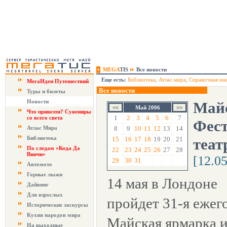
MEGA
TIS
Все новости
Еще есть:
Библиотека
,
Атлас мира
,
Справочная ин
МегаИдеи Путешествий
Все новости
Туры и билеты
Новости
Майс
Май 2006
Что привезти? Сувениры
1
2
3
4
5
6
7
со всего света
Фес
Атлас Мира
8
9
10
11
12
13
14
Библиотека
15
16
17
18
19
20
21
теат
По следам «Кода Да
22
23
24
25
26
27
28
Винчи»
[12.0
29
30
31
Автомото
Горные лыжи
14 мая в Лондоне
Дайвинг
Для взрослых
пройдет 31-я ежег
Исторические экскурсы
Кухня народов мира
Майская ярмарка 
На выходные