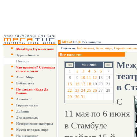
MEGA
TIS
Все новости
Еще есть:
Библиотека
,
Атлас мира
,
Справочная ин
МегаИдеи Путешествий
Все новости
Туры и билеты
Новости
Меж
Май 2006
Что привезти? Сувениры
1
2
3
4
5
6
7
со всего света
теат
Атлас Мира
8
9
10
11
12
13
14
Библиотека
15
16
17
18
19
20
21
в Ст
По следам «Кода Да
22
23
24
25
26
27
28
Винчи»
29
30
31
С
Автомото
Горные лыжи
11 мая по 6 июня
Дайвинг
Для взрослых
в Стамбуле
Исторические экскурсы
Кухня народов мира
На выходные