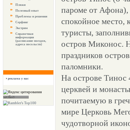
Пляжи
пароме от Афона), 
Полезный опыт
Проблемы и решения
спокойное место, 
Серфинг
Экстрим
туристы, заполни
Справочная
информация
(расписание поездов,
остров Миконос. 
адреса посольств)
праздников остров
паломники.
На острове Тинос 
реклама у нас
церквей и монаст
почитаемую в гре
мире Церковь Мег
чудотворной икон