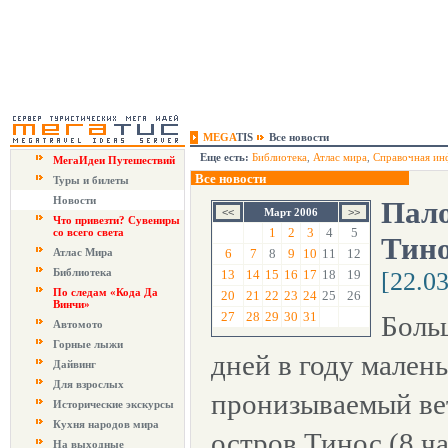
MEGA
TIS
Все новости
Еще есть:
Библиотека
,
Атлас мира
,
Справочная ин
МегаИдеи Путешествий
Все новости
Туры и билеты
Новости
Пало
Март 2006
Что привезти? Сувениры
1
2
3
4
5
со всего света
Тино
Атлас Мира
6
7
8
9
10
11
12
Библиотека
13
14
15
16
17
18
19
[22.0
По следам «Кода Да
20
21
22
23
24
25
26
Винчи»
27
28
29
30
31
Боль
Автомото
Горные лыжи
дней в году мален
Дайвинг
Для взрослых
пронизываемый ве
Исторические экскурсы
Кухня народов мира
остров Тинос (8 ча
На выходные