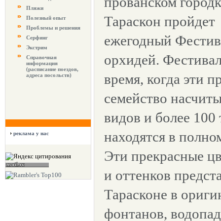
прованском городк
Пляжи
Тараскон пройдет
Полезный опыт
Проблемы и решения
ежегодный Фестив
Серфинг
Экстрим
орхидей. Фестивал
Справочная
информация
(расписание поездов,
время, когда эти п
адреса посольств)
семейство насчиты
видов и более 100
находятся в полно
реклама у нас
Эти прекрасные ц
и оттенков предст
Тарасконе в ориг
фонтанов, водопад