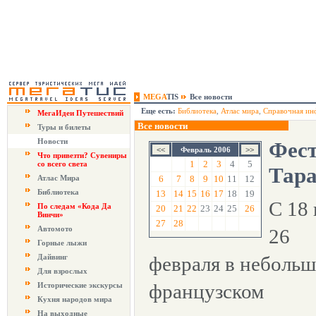
MEGA
TIS
Все новости
Еще есть:
Библиотека
,
Атлас мира
,
Справочная ин
МегаИдеи Путешествий
Все новости
Туры и билеты
Новости
Фест
Февраль 2006
Что привезти? Сувениры
1
2
3
4
5
со всего света
Тара
Атлас Мира
6
7
8
9
10
11
12
Библиотека
13
14
15
16
17
18
19
С 18
По следам «Кода Да
20
21
22
23
24
25
26
Винчи»
27
28
Автомото
26
Горные лыжи
Дайвинг
февраля в неболь
Для взрослых
французском
Исторические экскурсы
Кухня народов мира
На выходные