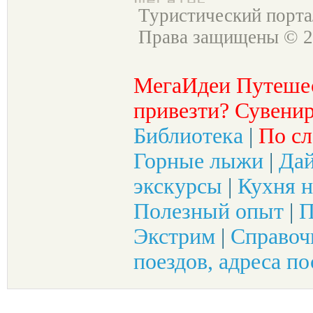
Туристический порт
Права защищены © 2
МегаИдеи Путеше
привезти? Сувенир
Библиотека
|
По сл
Горные лыжи
|
Да
экскурсы
|
Кухня н
Полезный опыт
|
П
Экстрим
|
Справоч
поездов, адреса по