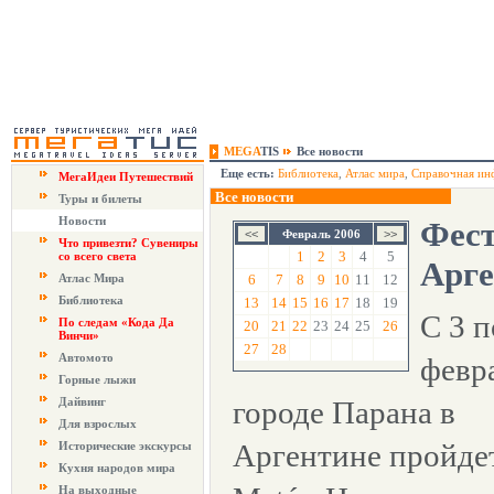
MEGA
TIS
Все новости
Еще есть:
Библиотека
,
Атлас мира
,
Справочная ин
МегаИдеи Путешествий
Все новости
Туры и билеты
Новости
Фест
Февраль 2006
Что привезти? Сувениры
1
2
3
4
5
со всего света
Арге
Атлас Мира
6
7
8
9
10
11
12
Библиотека
13
14
15
16
17
18
19
С 3 п
По следам «Кода Да
20
21
22
23
24
25
26
Винчи»
27
28
Автомото
февр
Горные лыжи
Дайвинг
городе Парана в
Для взрослых
Аргентине пройдет 
Исторические экскурсы
Кухня народов мира
На выходные