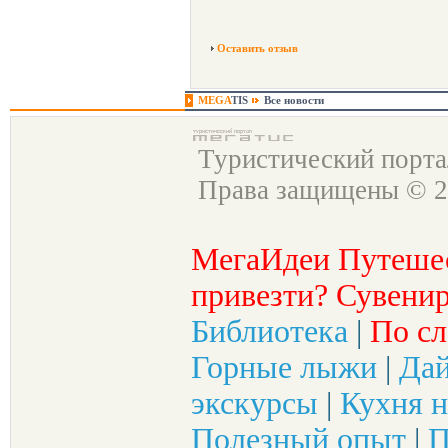
Оставить отзыв
MEGA
TIS
Все новости
Туристический порт
Права защищены © 2
МегаИдеи Путеше
привезти? Сувенир
Библиотека
|
По сл
Горные лыжи
|
Да
экскурсы
|
Кухня н
Полезный опыт
|
П