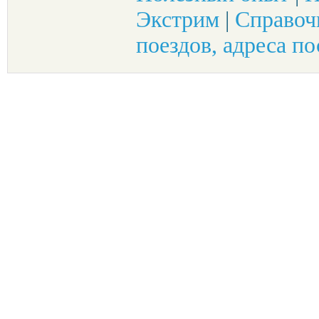
Экстрим
|
Справоч
поездов, адреса по