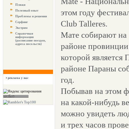
Maté - Национальн
Пляжи
этом году фестива
Полезный опыт
Проблемы и решения
Club Talleres.
Серфинг
Экстрим
Мате собирают на 
Справочная
информация
(расписание поездов,
районе провинции 
адреса посольств)
которой является 
районе Параны соб
год.
реклама у нас
Побывав на этом ф
на какой-нибудь в
можно увидеть люд
и трех часов пров