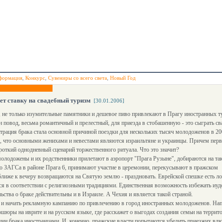
формация
,
Конкурс
,
Сувениры со всего света
,
Новый Год
ет ставку на свадебный туризм
[30.01.2006]
 не только изумительные памятники и дешевое пиво привлекают в Прагу иностранных т
н повод, весьма романтичный и прелестный, для приезда в стобашенную - это сыграть св
трация брака стала основной причиной поездки для нескольких тысяч молодоженов в 20
, что основными женихами и невестами являются израильтяне и украинцы. Причем пер
откий однодневный сценарий торжественного ритуала. Что это значит?
олодожены и их родственники прилетают в аэропорт "Прага Рузыне", добираются на та
 ЗАГСа в районе Прага 6, принимают участие в церемонии, перекусывают в пражском
 ближе к вечеру возвращаются на Святую землю - праздновать. Еврейской спешке есть л
ся в соответствии с религиозными традициями. Единственная возможность избежать иуд
льства о браке действительны и в Израиле. А Чехия и является такой страной.
т и начать рекламную кампанию по привлечению в город иностранных молодоженов. Нап
юры на иврите и на русском языке, где расскажет о выгодах создания семьи на террит
ии брака иностранцами. И, конечно, пражские власти попытаются убедить приезжих вл