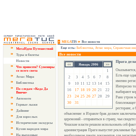
MEGA
TIS
Все новости
Еще есть:
Библиотека
,
Атлас мира
,
Справочная ин
МегаИдеи Путешествий
Все новости
Туры и билеты
Новости
Прага дела
Январь 2006
Что привезти? Сувениры
Оказывается,
1
со всего света
Есть еще оди
Атлас Мира
2
3
4
5
6
7
8
именно регис
Библиотека
9
10
11
12
13
14
15
Интересно то
По следам «Кода Да
16
17
18
19
20
21
22
выбирают кор
Винчи»
23
24
25
26
27
28
29
Рано утром м
Автомото
30
31
близлежащего
Горные лыжи
ресторане, а
Дайвинг
объяснение: в Израиле брак должен заключать
Для взрослых
церемоний - отправиться в страну, чьи свидете
Исторические экскурсы
Чешские власти решили использовать сей фак
Кухня народов мира
администрация Праги выпустит рекламные брош
На выходные
необходимом пакете документов для регистрац