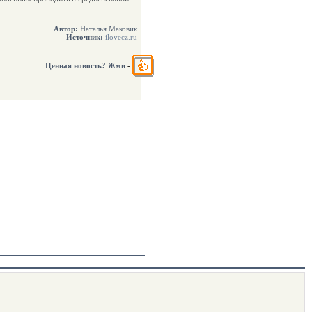
Автор:
Наталья Маковик
Источник:
ilovecz.ru
Ценная новость? Жми
-