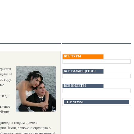
ВСЕ ТУРЫ
уристов.
ВСЕ РАЗМЕЩЕНИЯ
адьбу. И
05 году.
вые
ВСЕ БИЛЕТЫ
кси до
TOP NEWS1
огичное
ейских
ример, в скором времени
ории Чехии, а также инструкцию о
юбленных проводить в средневековой