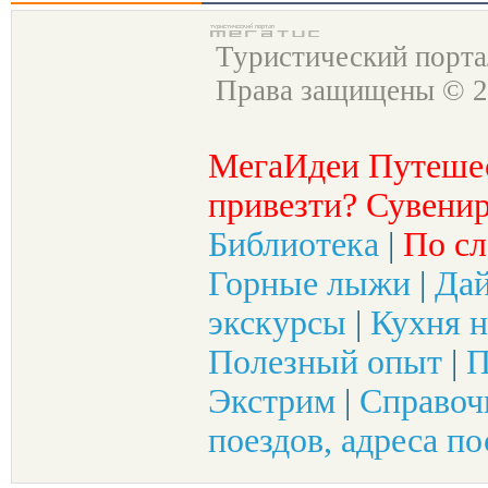
Туристический порт
Права защищены © 2
МегаИдеи Путеше
привезти? Сувенир
Библиотека
|
По сл
Горные лыжи
|
Да
экскурсы
|
Кухня н
Полезный опыт
|
П
Экстрим
|
Справоч
поездов, адреса по