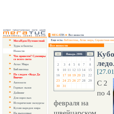
MEGA
TIS
Все новости
Еще есть:
Библиотека
,
Атлас мира
,
Справочная ин
МегаИдеи Путешествий
Все новости
Туры и билеты
Новости
Кубо
Январь 2006
Что привезти? Сувениры
1
со всего света
ледо
Атлас Мира
2
3
4
5
6
7
8
Библиотека
9
10
11
12
13
14
15
[27.0
По следам «Кода Да
16
17
18
19
20
21
22
Винчи»
23
24
25
26
27
28
29
С 2
Автомото
30
31
Горные лыжи
по 4
Дайвинг
Для взрослых
февраля на
Исторические экскурсы
Кухня народов мира
швейцарском
На выходные