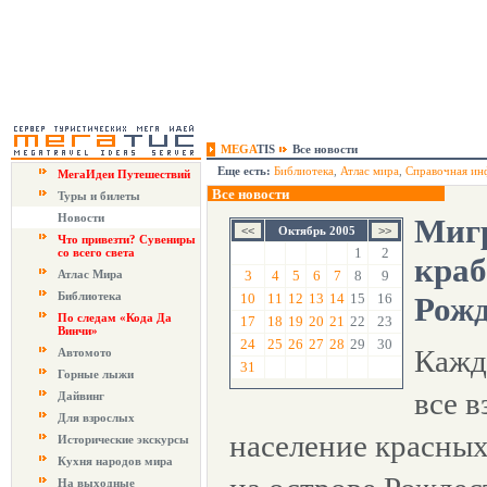
MEGA
TIS
Все новости
Еще есть:
Библиотека
,
Атлас мира
,
Справочная ин
МегаИдеи Путешествий
Все новости
Туры и билеты
Новости
Миг
Октябрь 2005
Что привезти? Сувениры
1
2
со всего света
краб
Атлас Мира
3
4
5
6
7
8
9
Библиотека
10
11
12
13
14
15
16
Рожд
По следам «Кода Да
17
18
19
20
21
22
23
Винчи»
24
25
26
27
28
29
30
Кажд
Автомото
31
Горные лыжи
все в
Дайвинг
Для взрослых
население красных
Исторические экскурсы
Кухня народов мира
На выходные