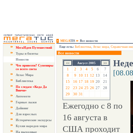
MEGA
TIS
Все новости
Еще есть:
Библиотека
,
Атлас мира
,
Справочная ин
МегаИдеи Путешествий
Все новости
Туры и билеты
Новости
Нед
Август 2005
Что привезти? Сувениры
1
2
3
4
5
6
7
со всего света
[08.0
Атлас Мира
8
9
10
11
12
13
14
Библиотека
15
16
17
18
19
20
21
По следам «Кода Да
22
23
24
25
26
27
28
Винчи»
29
30
31
Автомото
Горные лыжи
Ежегодно с 8 по
Дайвинг
Для взрослых
16 августа в
Исторические экскурсы
Кухня народов мира
США проходит
На выходные