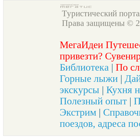
Туристический порт
Права защищены © 2
МегаИдеи Путеше
привезти? Сувенир
Библиотека
|
По сл
Горные лыжи
|
Да
экскурсы
|
Кухня н
Полезный опыт
|
П
Экстрим
|
Справоч
поездов, адреса по