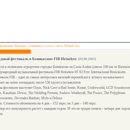
формация
,
Конкурс
,
Сувениры со всего света
,
Новый Год
дный фестиваль в Беникасиме FIB Heineken
[03.08.2005]
уста в испанском курортном городке Беникасим на Costa Azahar (около 100 км от Валенси
ународный музыкальный фестиваль FIB Heineken 05 XI Fest. Internacional Benicássim.
иваль FIB – одно из самых интересных явлений европейского летнего музыкального
рает на своих площадках около 150 групп и музыкантов.
на фестивале выступят Oasis, Nick Cave и Bad Seeds, Keane, Underworld, LCD Soundsyst
, Kasabian, Doves, The Wedding Present, Andrew Weatherall, The Posies, The Polyphonic
veonettes, Devendra Banhart, Mylo и Deluxe.
. Стоимость абонемента на 4 дня – 152 евро, на 3 дня – 140 евро.
пор его популярность растет с каждым годом. И это не трудно понять - четыре дня хоро
ем.