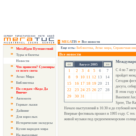
MEGA
TIS
Все новости
Еще есть:
Библиотека
,
Атлас мира
,
Справочная ин
МегаИдеи Путешествий
Все новости
Туры и билеты
Новости
Междунаро
Август 2005
Что привезти? Сувениры
С 4 по 7 авг
1
2
3
4
5
6
7
со всего света
пройдет межд
Атлас Мира
8
9
10
11
12
13
14
Сегодня фест
Библиотека
15
16
17
18
19
20
21
досуга, соби
По следам «Кода Да
22
23
24
25
26
27
28
В этом году 
Винчи»
29
30
31
Basement Jaxx
Автомото
Spree, The Ra
Горные лыжи
Начало выступлений в 16:30 и до глубокой ночи
Дайвинг
Впервые фестиваль прошел в 1995 году. С тех 
Для взрослых
живой музыки под средиземноморским солнц
Исторические экскурсы
Кухня народов мира
На выходные