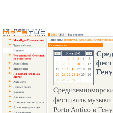
MEGA
TIS
Все новости
Еще есть:
Библиотека
,
Атлас мира
,
Справочная ин
МегаИдеи Путешествий
Все новости
Туры и билеты
Новости
Сре
Июнь 2005
Что привезти? Сувениры
1
2
3
4
5
со всего света
фест
Атлас Мира
6
7
8
9
10
11
12
Библиотека
13
14
15
16
17
18
19
Гену
По следам «Кода Да
20
21
22
23
24
25
26
Винчи»
27
28
29
30
Автомото
Горные лыжи
Средиземноморск
Дайвинг
Для взрослых
фестиваль музыки 
Исторические экскурсы
Кухня народов мира
Porto Antico в Гену
На выходные