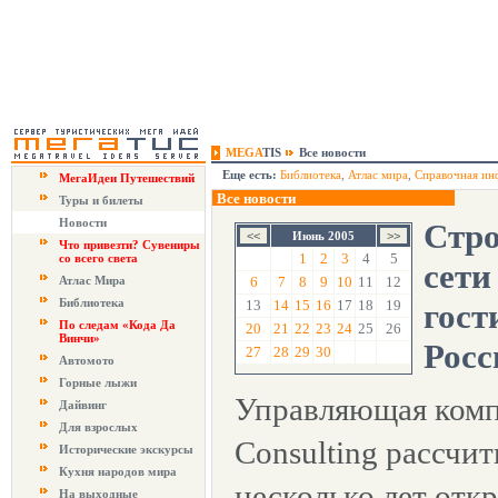
MEGA
TIS
Все новости
Еще есть:
Библиотека
,
Атлас мира
,
Справочная ин
МегаИдеи Путешествий
Все новости
Туры и билеты
Новости
Стро
Июнь 2005
Что привезти? Сувениры
1
2
3
4
5
со всего света
сети
Атлас Мира
6
7
8
9
10
11
12
Библиотека
13
14
15
16
17
18
19
гост
По следам «Кода Да
20
21
22
23
24
25
26
Винчи»
Росс
27
28
29
30
Автомото
Горные лыжи
Управляющая комп
Дайвинг
Для взрослых
Consulting рассчи
Исторические экскурсы
Кухня народов мира
несколько лет отк
На выходные