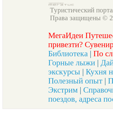
Туристический порт
Права защищены © 2
МегаИдеи Путеше
привезти? Сувенир
Библиотека
|
По сл
Горные лыжи
|
Да
экскурсы
|
Кухня н
Полезный опыт
|
П
Экстрим
|
Справоч
поездов, адреса по