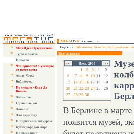
MEGA
TIS
Все новости
Еще есть:
Библиотека
,
Атлас мира
,
Справочная ин
МегаИдеи Путешествий
Все новости
Туры и билеты
Новости
Муз
Июнь 2005
Что привезти? Сувениры
1
2
3
4
5
со всего света
колб
Атлас Мира
6
7
8
9
10
11
12
Библиотека
13
14
15
16
17
18
19
карр
По следам «Кода Да
20
21
22
23
24
25
26
Винчи»
Бер
27
28
29
30
Автомото
Горные лыжи
В Берлине в марте
Дайвинг
Для взрослых
появится музей, э
Исторические экскурсы
Кухня народов мира
будет посвящена 
На выходные