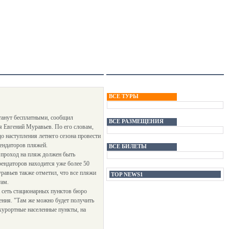
ВСЕ ТУРЫ
станут бесплатными, сообщил
ВСЕ РАЗМЕЩЕНИЯ
я Евгений Муравьев. По его словам,
о наступления летнего сезона провести
ендаторов пляжей.
ВСЕ БИЛЕТЫ
- проход на пляж должен быть
рендаторов находится уже более 50
равьев также отметил, что все пляжи
TOP NEWS1
там.
а сеть стационарных пунктов бюро
ния. "Там же можно будет получить
курортные населенные пункты, на