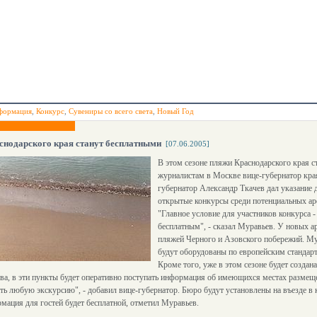
формация
,
Конкурс
,
Сувениры со всего света
,
Новый Год
снодарского края станут бесплатными
[07.06.2005]
В этом сезоне пляжи Краснодарского края 
журналистам в Москве вице-губернатор кра
губернатор Александр Ткачев дал указание д
открытые конкурсы среди потенциальных ар
"Главное условие для участников конкурса 
бесплатным", - сказал Муравьев. У новых а
пляжей Черного и Азовского побережий. Му
будут оборудованы по европейским стандар
Кроме того, уже в этом сезоне будет создан
, в эти пункты будет оперативно поступать информация об имеющихся местах размеще
ть любую экскурсию", - добавил вице-губернатор. Бюро будут установлены на въезде в 
рмация для гостей будет бесплатной, отметил Муравьев.