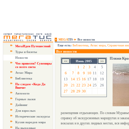
MEGA
TIS
Все новости
Еще есть:
Библиотека
,
Атлас мира
,
Справочная ин
МегаИдеи Путешествий
Все новости
Туры и билеты
Новости
Пляжи Кра
Июнь 2005
Что привезти? Сувениры
1
2
3
4
5
со всего света
Атлас Мира
6
7
8
9
10
11
12
Библиотека
13
14
15
16
17
18
19
По следам «Кода Да
20
21
22
23
24
25
26
Винчи»
27
28
29
30
Автомото
Горные лыжи
Дайвинг
Для взрослых
размещения отдыхающих. По словам Муравьева
Исторические экскурсы
справку об экскурсионных маршрутах и заказа
Кухня народов мира
вокзалах и в других людных местах, вся инфо
На выходные