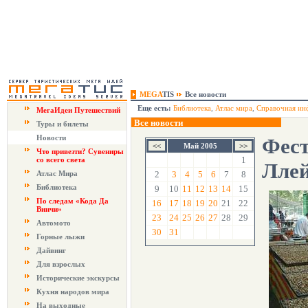
MEGA
TIS
Все новости
Еще есть:
Библиотека
,
Атлас мира
,
Справочная ин
МегаИдеи Путешествий
Все новости
Туры и билеты
Новости
Фест
Май 2005
Что привезти? Сувениры
1
со всего света
Лле
Атлас Мира
2
3
4
5
6
7
8
Библиотека
9
10
11
12
13
14
15
По следам «Кода Да
16
17
18
19
20
21
22
Винчи»
23
24
25
26
27
28
29
Автомото
30
31
Горные лыжи
Дайвинг
Для взрослых
Исторические экскурсы
Кухня народов мира
На выходные