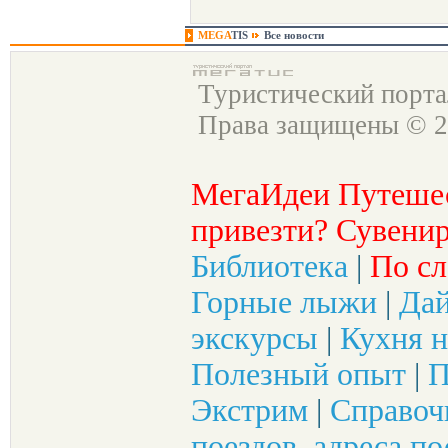
MEGA
TIS
Все новости
Туристический порт
Права защищены © 2
МегаИдеи Путеше
привезти? Сувенир
Библиотека
|
По сл
Горные лыжи
|
Да
экскурсы
|
Кухня н
Полезный опыт
|
П
Экстрим
|
Справоч
поездов, адреса по