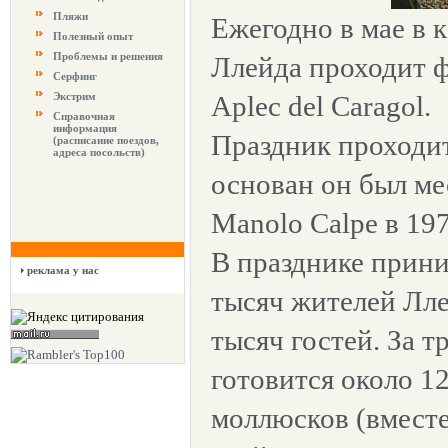
Пляжи
Ежегодно в мае в 
Полезный опыт
Проблемы и решения
Ллейда проходит ф
Серфинг
Экстрим
Aplec del Caragol.
Справочная
информация
Праздник проходит
(расписание поездов,
адреса посольств)
основан он был м
Manolo Calpe в 197
В празднике прин
реклама у нас
тысяч жителей Лле
тысяч гостей. За т
готовится около 1
моллюсков (вместе