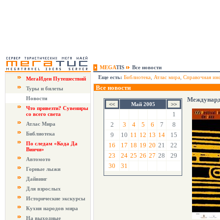
MEGA
TIS
Все новости
Еще есть:
Библиотека
,
Атлас мира
,
Справочная ин
МегаИдеи Путешествий
Все новости
Туры и билеты
Новости
Междунард
Май 2005
Что привезти? Сувениры
1
со всего света
Атлас Мира
2
3
4
5
6
7
8
Библиотека
9
10
11
12
13
14
15
По следам «Кода Да
16
17
18
19
20
21
22
Винчи»
23
24
25
26
27
28
29
Автомото
30
31
Горные лыжи
Дайвинг
Для взрослых
Исторические экскурсы
Кухня народов мира
На выходные