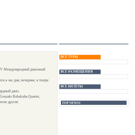
ВСЕ ТУРЫ
XXV Международный джазовый
ВСЕ РАЗМЕЩЕНИЯ
я в час дня; вечерние, в театре
ВСЕ БИЛЕТЫ
гардный джаз.
Gonzalo Rubalcaba Quartet,
ногие другие.
TOP NEWS1