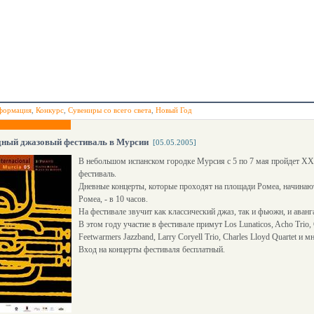
формация
,
Конкурс
,
Сувениры со всего света
,
Новый Год
ный джазовый фестиваль в Мурсии
[05.05.2005]
В небольшом испанском городке Мурсия с 5 по 7 мая пройдет 
фестиваль.
Дневные концерты, которые проходят на площади Ромеа, начинаютс
Ромеа, - в 10 часов.
На фестивале звучит как классический джаз, так и фьюжн, и аван
В этом году участие в фестивале примут Los Lunaticos, Acho Trio, 
Feetwarmers Jazzband, Larry Coryell Trio, Charles Lloyd Quartet и м
Вход на концерты фестиваля бесплатный.