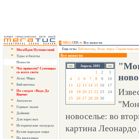
MEGA
TIS
Все новости
Еще есть:
Библиотека
,
Атлас мира
,
Справочная ин
МегаИдеи Путешествий
Все новости
Туры и билеты
Новости
"Мон
Апрель 2005
Что привезти? Сувениры
1
2
3
со всего света
ново
Атлас Мира
4
5
6
7
8
9
10
Библиотека
11
12
13
14
15
16
17
Изве
По следам «Кода Да
18
19
20
21
22
23
24
Винчи»
25
26
27
28
29
30
Автомото
"Мон
Горные лыжи
Дайвинг
новоселье: во вто
Для взрослых
картина Леонардо
Исторические экскурсы
Кухня народов мира
На выходные