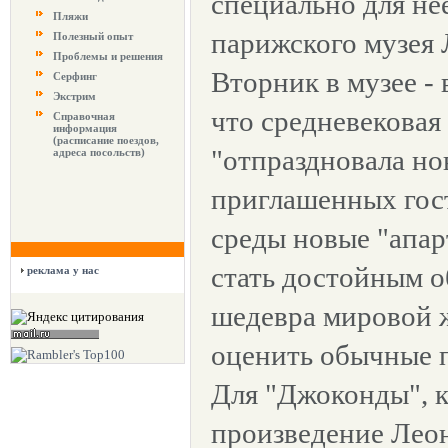
специально для не
Пляжи
парижского музея 
Полезный опыт
Проблемы и решения
Вторник в музее - 
Серфинг
Экстрим
что средневековая
Справочная
информация
(расписание поездов,
"отпраздновала но
адреса посольств)
приглашенных гост
среды новые "апар
стать достойным 
реклама у нас
шедевра мировой 
оценить обычные 
Для "Джоконды", 
произведение Лео