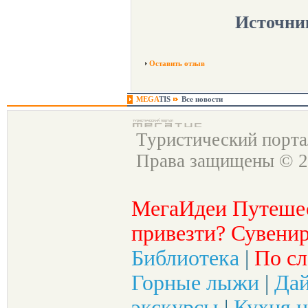
Источни
Оставить отзыв
MEGA
TIS
Все новости
Туристический порт
Права защищены © 2
МегаИдеи Путеше
привезти? Сувенир
Библиотека
|
По сл
Горные лыжи
|
Да
экскурсы
|
Кухня н