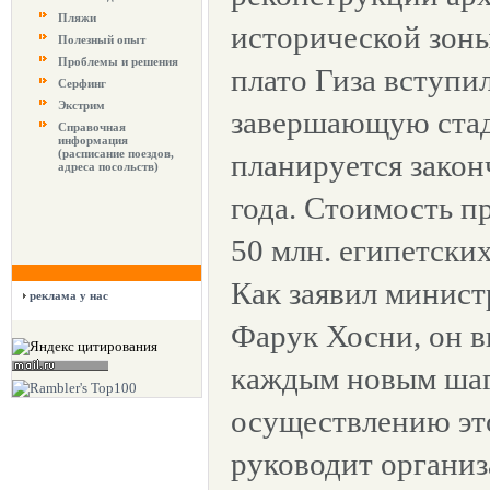
Пляжи
исторической зоны
Полезный опыт
Проблемы и решения
плато Гиза вступи
Серфинг
Экстрим
завершающую стад
Справочная
информация
(расписание поездов,
планируется закон
адреса посольств)
года. Стоимость п
50 млн. египетски
Как заявил минист
реклама у нас
Фарук Хосни, он в
каждым новым шаг
осуществлению это
руководит органи