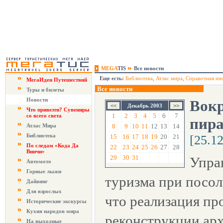
MEGA
TIS
Все новости
Еще есть:
Библиотека
,
Атлас мира
,
Справочная ин
МегаИдеи Путешествий
Все новости
Туры и билеты
Новости
Вокр
Декабрь 2003
Что привезти? Сувениры
1
2
3
4
5
6
7
со всего света
пира
Атлас Мира
8
9
10
11
12
13
14
Библиотека
15
16
17
18
19
20
21
[25.1
По следам «Кода Да
22
23
24
25
26
27
28
Винчи»
29
30
31
Упра
Автомото
Горные лыжи
туризма при посол
Дайвинг
Для взрослых
что реализация пр
Исторические экскурсы
Кухня народов мира
реконструкции ар
На выходные