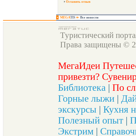
Оставить отзыв
MEGA
TIS
Все новости
Туристический порт
Права защищены © 2
МегаИдеи Путеше
привезти? Сувенир
Библиотека
|
По сл
Горные лыжи
|
Да
экскурсы
|
Кухня н
Полезный опыт
|
П
Экстрим
|
Справоч