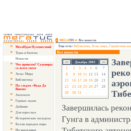
MEGA
TIS
Все новости
Еще есть:
Библиотека
,
Атлас мира
,
Справочная ин
МегаИдеи Путешествий
Все новости
Туры и билеты
Новости
Зав
Декабрь 2003
Что привезти? Сувениры
1
2
3
4
5
6
7
со всего света
реко
Атлас Мира
8
9
10
11
12
13
14
Библиотека
15
16
17
18
19
20
21
аэро
По следам «Кода Да
22
23
24
25
26
27
28
Винчи»
Тибе
29
30
31
Автомото
Горные лыжи
Завершилась реко
Дайвинг
Для взрослых
Гунга в администр
Исторические экскурсы
Кухня народов мира
Тибетского автоно
На выходные