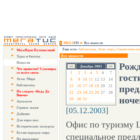
MEGA
TIS
Все новости
Еще есть:
Библиотека
,
Атлас мира
,
Справочная ин
МегаИдеи Путешествий
Все новости
Туры и билеты
Новости
Рожд
Декабрь 2003
Что привезти? Сувениры
1
2
3
4
5
6
7
со всего света
гос
Атлас Мира
8
9
10
11
12
13
14
Библиотека
15
16
17
18
19
20
21
пред
По следам «Кода Да
22
23
24
25
26
27
28
Винчи»
ноче
29
30
31
Автомото
Горные лыжи
[05.12.2003]
Дайвинг
Для взрослых
Офис по туризму 
Исторические экскурсы
Кухня народов мира
специальное предл
На выходные