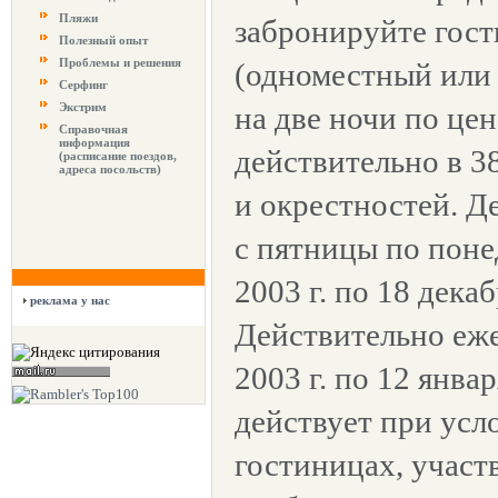
Пляжи
забронируйте гос
Полезный опыт
Проблемы и решения
(одноместный или
Серфинг
Экстрим
на две ночи по це
Справочная
информация
действительно в 
(расписание поездов,
адреса посольств)
и окрестностей. Д
с пятницы по поне
2003 г. по 18 декаб
реклама у нас
Действительно еже
2003 г. по 12 янва
действует при усл
гостиницах, участ