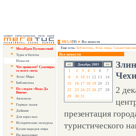
MEGA
TIS
Все новости
Еще есть:
Библиотека
,
Атлас мира
,
Справочная ин
МегаИдеи Путешествий
Все новости
Туры и билеты
Новости
Злин
Декабрь 2003
Что привезти? Сувениры
1
2
3
4
5
6
7
со всего света
Чех
Атлас Мира
8
9
10
11
12
13
14
Библиотека
15
16
17
18
19
20
21
2 де
По следам «Кода Да
22
23
24
25
26
27
28
Винчи»
29
30
31
Автомото
цент
Горные лыжи
Дайвинг
презентация город
Для взрослых
туристического на
Исторические экскурсы
Кухня народов мира
На выходные