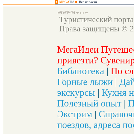
MEGA
TIS
Все новости
Туристический порт
Права защищены © 2
МегаИдеи Путеше
привезти? Сувенир
Библиотека
|
По сл
Горные лыжи
|
Да
экскурсы
|
Кухня н
Полезный опыт
|
П
Экстрим
|
Справоч
поездов, адреса по