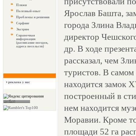
присутствовали по
Пляжи
Ярослав Башта, за
Полезный опыт
Проблемы и решения
города Злина Влад
Серфинг
Экстрим
директор Чешског
Справочная
информация
(расписание поездов,
др. В ходе презент
адреса посольств)
рассказал, чем Зли
туристов. В самом
находится замок XV
реклама у нас
построенный в сти
нем находится муз
Моравии. Кроме то
площади 52 га рас