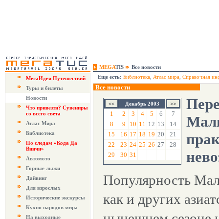
MEGA
TIS
Все новости
Еще есть:
Библиотека
,
Атлас мира
,
Справочная ин
МегаИдеи Путешествий
Все новости
Туры и билеты
Новости
Пере
Декабрь 2003
Что привезти? Сувениры
1
2
3
4
5
6
7
со всего света
Мал
Атлас Мира
8
9
10
11
12
13
14
Библиотека
15
16
17
18
19
20
21
прак
По следам «Кода Да
22
23
24
25
26
27
28
Винчи»
нев
29
30
31
Автомото
Горные лыжи
Популярность Мал
Дайвинг
Для взрослых
как и других азиат
Исторические экскурсы
Кухня народов мира
нынешнем сезоне н
На выходные