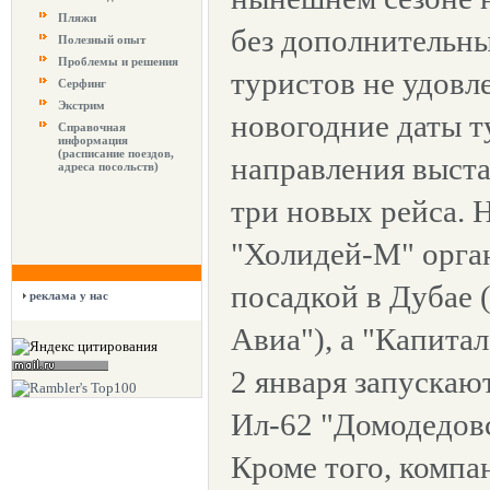
Пляжи
без дополнительн
Полезный опыт
Проблемы и решения
туристов не удовл
Серфинг
Экстрим
новогодние даты 
Справочная
информация
(расписание поездов,
направления выст
адреса посольств)
три новых рейса. 
"Холидей-М" орган
посадкой в Дубае (
реклама у нас
Авиа"), а "Капита
2 января запускаю
Ил-62 "Домодедов
Кроме того, компа