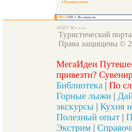
Оставить отзыв
MEGA
TIS
Все новости
Туристический порт
Права защищены © 2
МегаИдеи Путеше
привезти? Сувенир
Библиотека
|
По сл
Горные лыжи
|
Да
экскурсы
|
Кухня н
Полезный опыт
|
П
Экстрим
|
Справоч