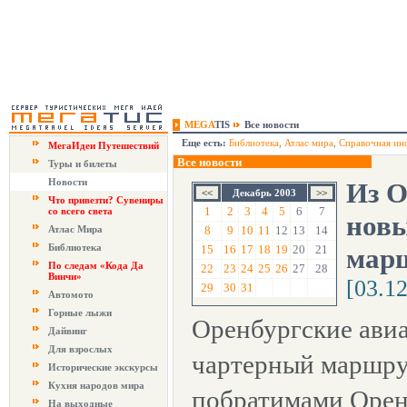
MEGA
TIS
Все новости
Еще есть:
Библиотека
,
Атлас мира
,
Справочная ин
МегаИдеи Путешествий
Все новости
Туры и билеты
Новости
Из О
Декабрь 2003
Что привезти? Сувениры
1
2
3
4
5
6
7
со всего света
нов
Атлас Мира
8
9
10
11
12
13
14
Библиотека
15
16
17
18
19
20
21
марш
По следам «Кода Да
22
23
24
25
26
27
28
Винчи»
[03.1
29
30
31
Автомото
Горные лыжи
Оренбургские ави
Дайвинг
Для взрослых
чартерный маршру
Исторические экскурсы
Кухня народов мира
побратимами Орен
На выходные