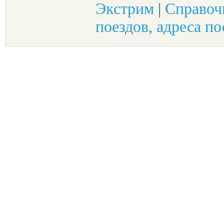
Экстрим
|
Справоч
поездов, адреса по