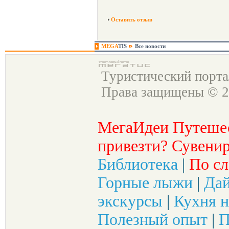
Оставить отзыв
MEGA
TIS
Все новости
Туристический порт
Права защищены © 2
МегаИдеи Путеше
привезти? Сувенир
Библиотека
|
По сл
Горные лыжи
|
Да
экскурсы
|
Кухня н
Полезный опыт
|
П