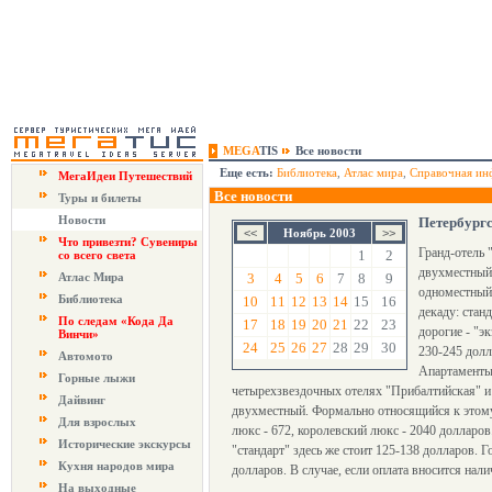
MEGA
TIS
Все новости
Еще есть:
Библиотека
,
Атлас мира
,
Справочная ин
МегаИдеи Путешествий
Все новости
Туры и билеты
Новости
Петербургс
Ноябрь 2003
Что привезти? Сувениры
Гранд-отель 
1
2
со всего света
двухместный 
Атлас Мира
3
4
5
6
7
8
9
одноместный 
Библиотека
10
11
12
13
14
15
16
декаду: стан
По следам «Кода Да
17
18
19
20
21
22
23
дорогие - "э
Винчи»
24
25
26
27
28
29
30
230-245 долл
Автомото
Апартаменты 
Горные лыжи
четырехзвездочных отелях "Прибалтийская" и 
Дайвинг
двухместный. Формально относящийся к этому 
Для взрослых
люкс - 672, королевский люкс - 2040 долларо
Исторические экскурсы
"стандарт" здесь же стоит 125-138 долларов. 
Кухня народов мира
долларов. В случае, если оплата вносится нал
На выходные