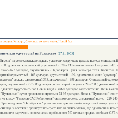
формация
,
Конкурс
,
Сувениры со всего света
,
Новый Год
кие отели ждут гостей на Рождество
[27.11.2003]
"Европа" на рождественскую неделю установил следующие цены на номера: стандартный
- 380 долларов, классический улучшенный - 370 и 430 соответственно. Полулюкс - 425 
люкс - 677 долларов, двухместный - 706 долларов. Цены на номера отеля "Коринтия Н
дартный одноместный - 165 долларов, двухместный - 190, одноместный люкс "джуниор" 
кзекьютив" люксы: одноместный 375, двухместный - 398 долларов. Стандартный одномес
аров, двухместный - 257-305 долларов, номер superior оценен в 245-260 (одноместный) 
"делюкс" будут стоить под Новый год 830 и 870 долларов соответственно. Цены включа
"Пулковская" сутки проживания оценены в 75-95 долларов. Люкс в "Пулковской" стоит 
же классу "Рэдиссон САС Ройял отель" ощутимо дороже: стандартный номер - 220-240 д
в. Трехзвездочная "Октябрьская" установила на одноместный стандартный номер цену в
Гостиница "Советская" бронирует номера только на бизнес-этажах, где одноместный номер
ичными или карточкой, ко всем ценам прибавляется 5% налога с продаж, сообщает GZT.ru.