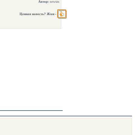
Автор:
newsm
Ценная новость? Жми
-