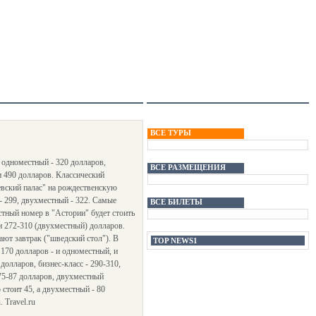
ВСЕ ТУРЫ
 одноместный - 320 долларов,
ВСЕ РАЗМЕЩЕНИЯ
и 490 долларов. Классический
евский палас" на рождественскую
- 299, двухместный - 322. Самые
ВСЕ БИЛЕТЫ
тный номер в "Астории" будет стоить
и 272-310 (двухместный) долларов.
ют завтрак ("шведский стол"). В
TOP NEWS1
170 долларов - и одноместный, и
олларов, бизнес-класс - 290-310,
 75-87 долларов, двухместный
 стоит 45, а двухместный - 80
 Travel.ru