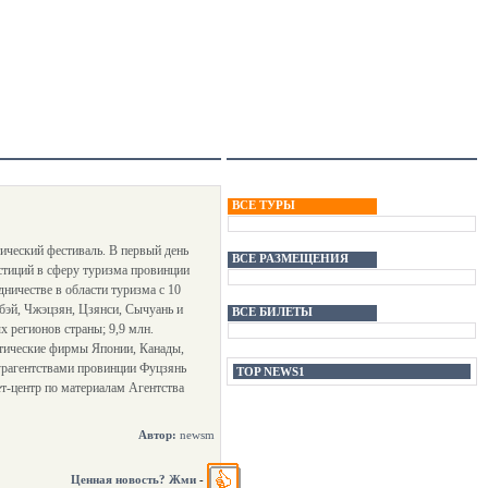
ВСЕ ТУРЫ
ический фестиваль. В первый день
ВСЕ РАЗМЕЩЕНИЯ
стиций в сферу туризма провинции
ничестве в области туризма с 10
бэй, Чжэцзян, Цзянси, Сычуань и
ВСЕ БИЛЕТЫ
х регионов страны; 9,9 млн.
истические фирмы Японии, Канады,
урагентствами провинции Фуцзянь
TOP NEWS1
т-центр по материалам Агентства
Автор:
newsm
Ценная новость? Жми
-