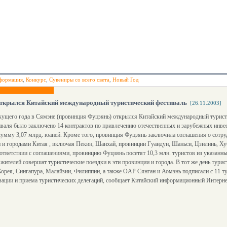
формация
,
Конкурс
,
Сувениры со всего света
,
Новый Год
открылся Китайский международный туристический фестиваль
[26.11.2003]
кущего года в Сямэне (провинция Фуцзянь) открылся Китайский международный турист
валя было заключено 14 контрактов по привлечению отечественных и зарубежных инве
сумму 3,07 млрд. юаней. Кроме того, провинция Фуцзянь заключила соглашения о сотруд
и городами Китая , включая Пекин, Шанхай, провинции Гуандун, Шаньси, Цзилинь, Ху
ответствии с соглашениями, провинцию Фуцзянь посетят 10,3 млн. туристов из указанны
жителей совершат туристические поездки в эти провинции и города. В тот же день тур
орея, Сингапура, Малайзии, Филиппин, а также OАР Сянган и Аомэнь подписали с 11 т
изации и приема туристических делегаций, сообщает Китайский информационный Интерне