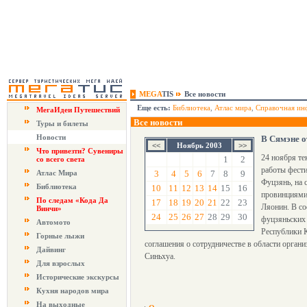
MEGA
TIS
Все новости
Еще есть:
Библиотека
,
Атлас мира
,
Справочная ин
МегаИдеи Путешествий
Все новости
Туры и билеты
Новости
В Сямэне 
Ноябрь 2003
Что привезти? Сувениры
24 ноября те
1
2
со всего света
работы фести
Атлас Мира
3
4
5
6
7
8
9
Фуцзянь, на 
Библиотека
10
11
12
13
14
15
16
провинциями 
По следам «Кода Да
17
18
19
20
21
22
23
Ляонин. В со
Винчи»
24
25
26
27
28
29
30
фуцзяньских 
Автомото
Республики К
Горные лыжи
соглашения о сотрудничестве в области орган
Дайвинг
Синьхуа.
Для взрослых
Исторические экскурсы
Кухня народов мира
На выходные