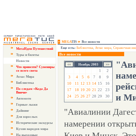
MEGA
TIS
Все новости
Еще есть:
Библиотека
,
Атлас мира
,
Справочная ин
МегаИдеи Путешествий
Все новости
Туры и билеты
Новости
"Ави
Ноябрь 2003
Что привезти? Сувениры
1
2
со всего света
нам
Атлас Мира
3
4
5
6
7
8
9
Библиотека
10
11
12
13
14
15
16
рейс
По следам «Кода Да
17
18
19
20
21
22
23
Винчи»
и М
24
25
26
27
28
29
30
Автомото
Горные лыжи
"Авиалинии Дагест
Дайвинг
Для взрослых
намерении открыть
Исторические экскурсы
Кухня народов мира
Киев и Минск. Эт
На выходные