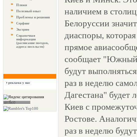
Пляжи
наличием в столи
Полезный опыт
Проблемы и решения
Белоруссии значит
Серфинг
Экстрим
диаспоры, которая
Справочная
информация
(расписание поездов,
прямое авиасообще
адреса посольств)
сообщает "Южный 
будут выполнятьс
раз в неделю само
реклама у нас
Дагестана" будет 
Киев с промежуто
Ростове. Аналогич
раз в неделю буду