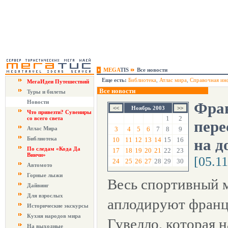
MEGA
TIS
Все новости
Еще есть:
Библиотека
,
Атлас мира
,
Справочная ин
МегаИдеи Путешествий
Все новости
Туры и билеты
Новости
Фра
Ноябрь 2003
Что привезти? Сувениры
1
2
со всего света
пере
Атлас Мира
3
4
5
6
7
8
9
Библиотека
10
11
12
13
14
15
16
на д
По следам «Кода Да
17
18
19
20
21
22
23
Винчи»
[05.1
24
25
26
27
28
29
30
Автомото
Горные лыжи
Весь спортивный 
Дайвинг
Для взрослых
аплодируют франц
Исторические экскурсы
Кухня народов мира
Гувелло, которая 
На выходные