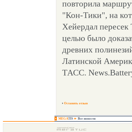
повторила маршрут
"Кон-Тики", на ко
Хейердал пересек 
целью было доказа
древних полинези
Латинской Америк
ТАСС. News.Batter
Оставить отзыв
MEGA
TIS
Все новости