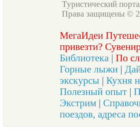
Туристический порт
Права защищены © 2
МегаИдеи Путеше
привезти? Сувенир
Библиотека
|
По сл
Горные лыжи
|
Да
экскурсы
|
Кухня н
Полезный опыт
|
П
Экстрим
|
Справоч
поездов, адреса по