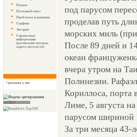
Пляжи
под парусом перес
Полезный опыт
Проблемы и решения
проделав путь дли
Серфинг
Экстрим
морских миль (прим
Справочная
информация
После 89 дней и 1
(расписание поездов,
адреса посольств)
океан француженк
вчера утром на Та
Полинезии. Рафаэл
реклама у нас
Кориллоса, порта 
Лиме, 5 августа на
парусом шириной 1
За три месяца 43-